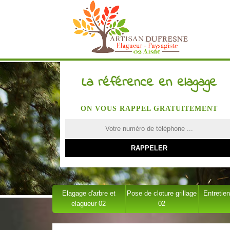
La référence en elagage
ON VOUS RAPPEL GRATUITEMENT
Elagage d'arbre et
Pose de cloture grillage
Entretien
elagueur 02
02