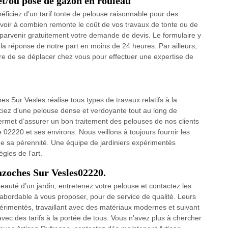
et/ou pose de gazon en rouleau
éficiez d’un tarif tonte de pelouse raisonnable pour des
avoir à combien remonte le coût de vos travaux de tonte ou de
parvenir gratuitement votre demande de devis. Le formulaire y
la réponse de notre part en moins de 24 heures. Par ailleurs,
re de se déplacer chez vous pour effectuer une expertise de
s Sur Vesles réalise tous types de travaux relatifs à la
iciez d’une pelouse dense et verdoyante tout au long de
rmet d’assurer un bon traitement des pelouses de nos clients
e 02220 et ses environs. Nous veillons à toujours fournir les
de sa pérennité. Une équipe de jardiniers expérimentés
gles de l’art.
Bazoches Sur Vesles02220.
uté d’un jardin, entretenez votre pelouse et contactez les
 abordable à vous proposer, pour de service de qualité. Leurs
érimentés, travaillant avec des matériaux modernes et suivant
avec des tarifs à la portée de tous. Vous n’avez plus à chercher