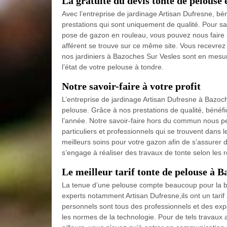
La gratuité du devis tonte de pelouse 
Avec l’entreprise de jardinage Artisan Dufresne, bén
prestations qui sont uniquement de qualité. Pour s
pose de gazon en rouleau, vous pouvez nous faire 
afférent se trouve sur ce même site. Vous recevrez 
nos jardiniers à Bazoches Sur Vesles sont en mesu
l’état de votre pelouse à tondre.
Notre savoir-faire à votre profit
L’entreprise de jardinage Artisan Dufresne à Bazoche
pelouse. Grâce à nos prestations de qualité, bénéf
l’année. Notre savoir-faire hors du commun nous pe
particuliers et professionnels qui se trouvent dans l
meilleurs soins pour votre gazon afin de s’assurer 
s’engage à réaliser des travaux de tonte selon les rè
Le meilleur tarif tonte de pelouse à 
La tenue d’une pelouse compte beaucoup pour la bea
experts notamment Artisan Dufresne,ils ont un tarif
personnels sont tous des professionnels et des exp
les normes de la technologie. Pour de tels travaux 