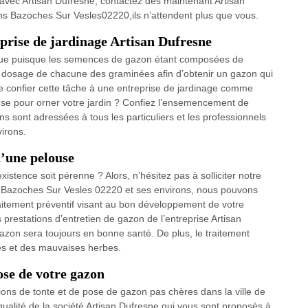
 avec Artisan Dufresne, contactez dès maintenant Artisan
ns Bazoches Sur Vesles02220,ils n’attendent plus que vous.
prise de jardinage Artisan Dufresne
ique puisque les semences de gazon étant composées de
bon dosage de chacune des graminées afin d’obtenir un gazon qui
de confier cette tâche à une entreprise de jardinage comme
use pour orner votre jardin ? Confiez l’ensemencement de
s sont adressées à tous les particuliers et les professionnels
irons.
d’une pelouse
stence soit pérenne ? Alors, n’hésitez pas à solliciter notre
 à Bazoches Sur Vesles 02220 et ses environs, nous pouvons
raitement préventif visant au bon développement de votre
s prestations d’entretien de gazon de l’entreprise Artisan
azon sera toujours en bonne santé. De plus, le traitement
es et des mauvaises herbes.
pose de votre gazon
ions de tonte et de pose de gazon pas chères dans la ville de
ualité de la société Artisan Dufresne qui vous sont proposés à