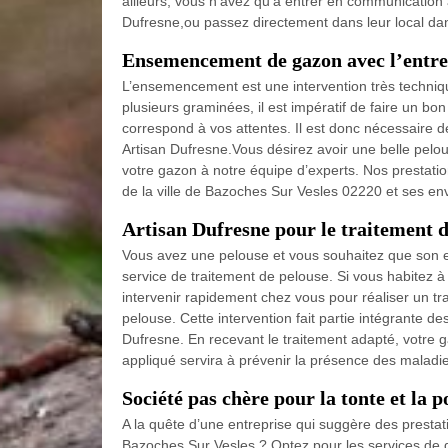
ailleurs, vous n’avez qu’à entrer en communication
Dufresne,ou passez directement dans leur local da
Ensemencement de gazon avec l’entre
L’ensemencement est une intervention très techn
plusieurs graminées, il est impératif de faire un 
correspond à vos attentes. Il est donc nécessaire 
Artisan Dufresne.Vous désirez avoir une belle pelo
votre gazon à notre équipe d’experts. Nos prestation
de la ville de Bazoches Sur Vesles 02220 et ses env
Artisan Dufresne pour le traitement 
Vous avez une pelouse et vous souhaitez que son exi
service de traitement de pelouse. Si vous habitez
intervenir rapidement chez vous pour réaliser un t
pelouse. Cette intervention fait partie intégrante de
Dufresne. En recevant le traitement adapté, votre g
appliqué servira à prévenir la présence des maladi
Société pas chère pour la tonte et la 
A la quête d’une entreprise qui suggère des prestat
Bazoches Sur Vesles ? Optez pour les services de q