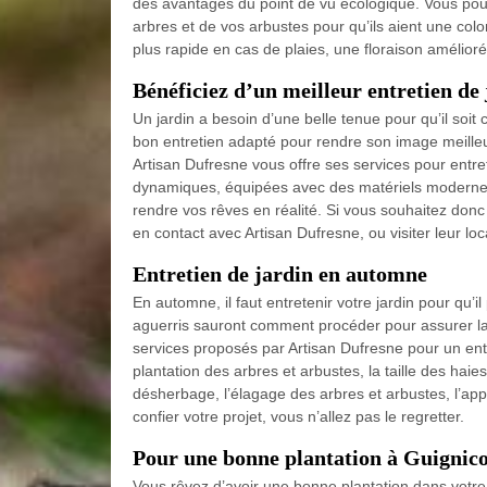
des avantages du point de vu écologique. Vous pouv
arbres et de vos arbustes pour qu’ils aient une colo
plus rapide en cas de plaies, une floraison amélior
Bénéficiez d’un meilleur entretien de
Un jardin a besoin d’une belle tenue pour qu’il soit 
bon entretien adapté pour rendre son image meilleur
Artisan Dufresne vous offre ses services pour entre
dynamiques, équipées avec des matériels modernes,
rendre vos rêves en réalité. Si vous souhaitez donc
en contact avec Artisan Dufresne, ou visiter leur lo
Entretien de jardin en automne
En automne, il faut entretenir votre jardin pour qu’il
aguerris sauront comment procéder pour assurer la
services proposés par Artisan Dufresne pour un ent
plantation des arbres et arbustes, la taille des haies
désherbage, l’élagage des arbres et arbustes, l’app
confier votre projet, vous n’allez pas le regretter.
Pour une bonne plantation à Guignic
Vous rêvez d’avoir une bonne plantation dans votre