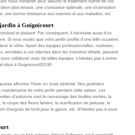
ez nous contacter pour assurer le traitement nutritif de vos
ration plus tenace, une croissance optimale, une cicatrisation
ée, une bonne résistance aux insectes et aux maladies, etc.
 jardin à Guignicourt
convivial et plaisant. Par conséquent, il nécessite aussi d’un
e. Si vous voulez que votre jardin profite d’une telle occasion,
tenir le vôtre. Ayant des équipes professionnelles, motivées,
 sensibles à vos attentes dans les moindres détails, peuvent
 vous collaborer avec de telles équipes, n’hésitez pas à entrer
cal situé à Guignicourt02190.
 puisse affronter l’hiver en toute sérénité. Nos jardiniers
 maintenance de votre jardin pendant cette saison. Les
retien d’automne sont le ramassage des feuilles mortes, la
, la coupe des fleurs fanées, la scarification de pelouse, le
ort d’engrais de fond pour le gazon, etc. N’hésitez pas à nous
ourt
 cours, ou un bon potager. Artisan Dufresne, peut accomplir