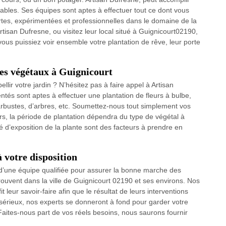
ables. Ses équipes sont aptes à effectuer tout ce dont vous
ertes, expérimentées et professionnelles dans le domaine de la
rtisan Dufresne, ou visitez leur local situé à Guignicourt02190,
 vous puissiez voir ensemble votre plantation de rêve, leur porte
des végétaux à Guignicourt
lir votre jardin ? N’hésitez pas à faire appel à Artisan
ntés sont aptes à effectuer une plantation de fleurs à bulbe,
arbustes, d’arbres, etc. Soumettez-nous tout simplement vos
s, la période de plantation dépendra du type de végétal à
ré d’exposition de la plante sont des facteurs à prendre en
 votre disposition
 d’une équipe qualifiée pour assurer la bonne marche des
trouvent dans la ville de Guignicourt 02190 et ses environs. Nos
t leur savoir-faire afin que le résultat de leurs interventions
sérieux, nos experts se donneront à fond pour garder votre
 Faites-nous part de vos réels besoins, nous saurons fournir