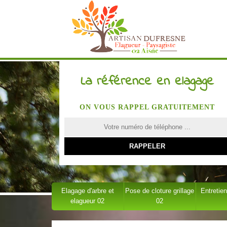
La référence en elagage
ON VOUS RAPPEL GRATUITEMENT
Elagage d'arbre et
Pose de cloture grillage
Entretien
elagueur 02
02