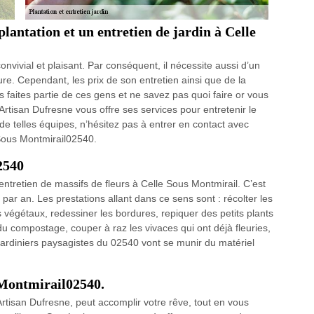
plantation et un entretien de jardin à Celle
convivial et plaisant. Par conséquent, il nécessite aussi d’un
e. Cependant, les prix de son entretien ainsi que de la
us faites partie de ces gens et ne savez pas quoi faire or vous
 Artisan Dufresne vous offre ses services pour entretenir le
de telles équipes, n’hésitez pas à entrer en contact avec
e Sous Montmirail02540.
2540
’entretien de massifs de fleurs à Celle Sous Montmirail. C’est
 par an. Les prestations allant dans ce sens sont : récolter les
s végétaux, redessiner les bordures, repiquer des petits plants
du compostage, couper à raz les vivaces qui ont déjà fleuries,
 jardiniers paysagistes du 02540 vont se munir du matériel
 Montmirail02540.
Artisan Dufresne, peut accomplir votre rêve, tout en vous