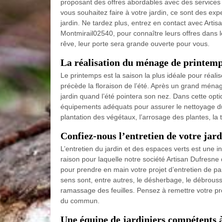
proposant des offres abordables avec des services 
vous souhaitez faire à votre jardin, ce sont des ex
jardin. Ne tardez plus, entrez en contact avec Artisa
Montmirail02540, pour connaître leurs offres dans l
rêve, leur porte sera grande ouverte pour vous.
La réalisation du ménage de printemp
Le printemps est la saison la plus idéale pour réalis
précède la floraison de l’été. Après un grand ména
jardin quand l’été pointera son nez. Dans cette opti
équipements adéquats pour assurer le nettoyage du ja
plantation des végétaux, l’arrosage des plantes, la 
Confiez-nous l’entretien de votre jar
L’entretien du jardin et des espaces verts est une int
raison pour laquelle notre société Artisan Dufresne
pour prendre en main votre projet d’entretien de p
sens sont, entre autres, le désherbage, le débroussai
ramassage des feuilles. Pensez à remettre votre pro
du commun.
Une équipe de jardiniers compétents à