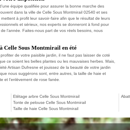
 d’une équipe qualifiée pour assurer la bonne marche des
trouvent dans la ville de Celle Sous Montmirail 02540 et ses
ettent à profit leur savoir-faire afin que le résultat de leurs
essionnels et sérieux, nos experts se donneront à fond pour
g de l’année. Faites-nous part de vos réels besoins, nous
à Celle Sous Montmirail en été
rofiter de votre paisible jardin, il ne faut pas laisser de coté
r, que ce soient les belles plantes ou les mauvaises herbes. Mais,
iété Artisan Dufresne et jouissez de la beauté de votre jardin
que nous suggérons sont, entre autres, la taille de haie et
nte et l’enlèvement de rose fanée.
Etêtage arbre Celle Sous Montmirail
Abat
Tonte de pelouse Celle Sous Montmirail
Taille de haie Celle Sous Montmirail