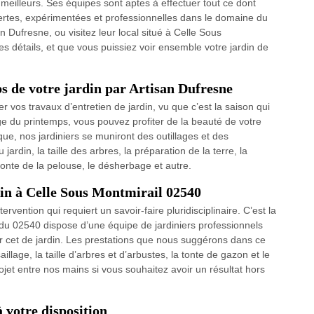
meilleurs. Ses équipes sont aptes à effectuer tout ce dont
pertes, expérimentées et professionnelles dans le domaine du
n Dufresne, ou visitez leur local situé à Celle Sous
es détails, et que vous puissiez voir ensemble votre jardin de
s de votre jardin par Artisan Dufresne
er vos travaux d’entretien de jardin, vu que c’est la saison qui
ge du printemps, vous pouvez profiter de la beauté de votre
que, nos jardiniers se muniront des outillages et des
rdin, la taille des arbres, la préparation de la terre, la
tonte de la pelouse, le désherbage et autre.
din à Celle Sous Montmirail 02540
ervention qui requiert un savoir-faire pluridisciplinaire. C’est la
 du 02540 dispose d’une équipe de jardiniers professionnels
ar cet de jardin. Les prestations que nous suggérons dans ce
llage, la taille d’arbres et d’arbustes, la tonte de gazon et le
jet entre nos mains si vous souhaitez avoir un résultat hors
 votre disposition