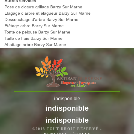
Autres services
Pose de cloture grillage Barzy Sur Marne
Elagage d'arbre et elagueur Barzy Sur Marne
Dessouchage d'arbre Barzy Sur Marne
Etêtage arbre Barzy Sur Marne
Tonte de pelouse Barzy Sur Marne
Taille de haie Barzy Sur Marne
Abattage arbre Barzy Sur Marne
indisponible
indisponible
indisponible
©2018 TOUT DROIT RÉSERVÉ -