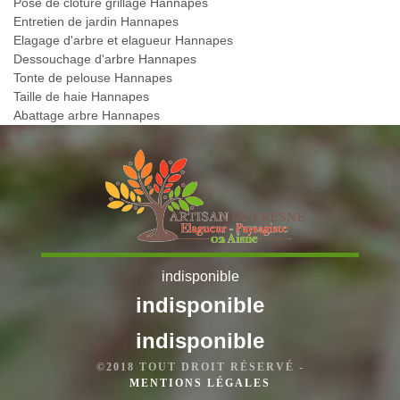
Pose de cloture grillage Hannapes
Entretien de jardin Hannapes
Elagage d'arbre et elagueur Hannapes
Dessouchage d'arbre Hannapes
Tonte de pelouse Hannapes
Taille de haie Hannapes
Abattage arbre Hannapes
indisponible
indisponible
indisponible
©2018 TOUT DROIT RÉSERVÉ -
MENTIONS LÉGALES