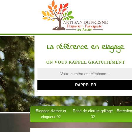
La référence en elagage
ON VOUS RAPPEL GRATUITEMENT
Elagage d'arbre et
Pose de cloture grillage
Entretien
elagueur 02
02