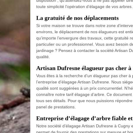
disposition ; qu’attendez-vous à ne pas appeler di
toute simplicité l’opération d’élagage de vos arbres.
La gratuité de nos déplacements
Si votre maison se trouve dans notre zone d’interve
environs, le déplacement de nos élagueurs est entiè
qu’importe l’envergure des travaux, cette gratuité 
particulier ou un professionnel. Vous avez besoin d
jardinage ? Pensez à contacter la société Artisan 
qualité.
Artisan Dufresne élagueur pas cher 
Vous êtes à la recherche d’un élagueur pas cher à 
l’entreprise d’élagage Artisan Dufresne. Nous siége
qualité sont suggérées à un prix concurrentiel. N’h
connaître notre tarif élagage d’arbre. Ce documen
tous ses détails. Pour que nous puissions répondre
panel de prestations.
Entreprise d’élagage d’arbre fiable e
Notre société d’élagage Artisan Dufresne à Cugny 
permet de fournir des prestations sur mesure et h