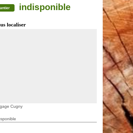
indisponible
antier
us localiser
agage Cugny
isponible