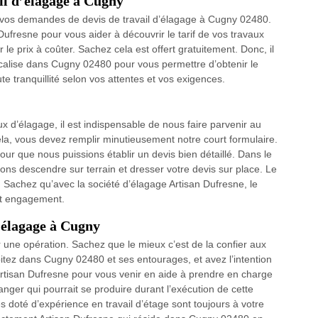
il d’élagage à Cugny
e vos demandes de devis de travail d’élagage à Cugny 02480.
 Dufresne pour vous aider à découvrir le tarif de vos travaux
 le prix à coûter. Sachez cela est offert gratuitement. Donc, il
ocalise dans Cugny 02480 pour vous permettre d’obtenir le
e tranquillité selon vos attentes et vos exigences.
 d’élagage, il est indispensable de nous faire parvenir au
a, vous devez remplir minutieusement notre court formulaire.
ur que nous puissions établir un devis bien détaillé. Dans le
vons descendre sur terrain et dresser votre devis sur place. Le
Sachez qu’avec la société d’élagage Artisan Dufresne, le
ut engagement.
d’élagage à Cugny
r une opération. Sachez que le mieux c’est de la confier aux
itez dans Cugny 02480 et ses entourages, et avez l’intention
à Artisan Dufresne pour vous venir en aide à prendre en charge
nger qui pourrait se produire durant l’exécution de cette
 doté d’expérience en travail d’étage sont toujours à votre