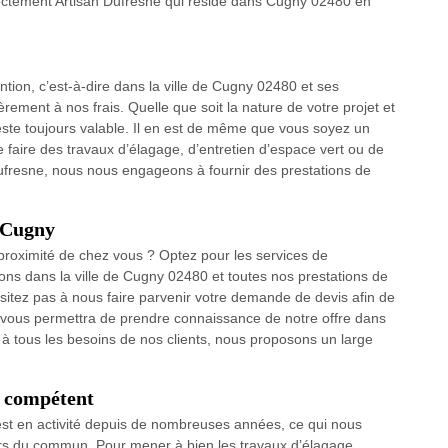
rectement Artisan Dufresne qui réside dans Cugny 02480 en
ntion, c’est-à-dire dans la ville de Cugny 02480 et ses
rement à nos frais. Quelle que soit la nature de votre projet et
reste toujours valable. Il en est de même que vous soyez un
e faire des travaux d’élagage, d’entretien d’espace vert ou de
Dufresne, nous nous engageons à fournir des prestations de
à Cugny
proximité de chez vous ? Optez pour les services de
ons dans la ville de Cugny 02480 et toutes nos prestations de
ésitez pas à nous faire parvenir votre demande de devis afin de
t vous permettra de prendre connaissance de notre offre dans
 à tous les besoins de nos clients, nous proposons un large
t compétent
est en activité depuis de nombreuses années, ce qui nous
ors du commun. Pour mener à bien les travaux d’élagage