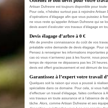
Obtenez le bon devis pour votre trava
Artisan Dufresne est toujours disponible pour tout
Pour cela, n’hésitez surtout pas à rejoindre Artisan
d’opérations d’élagage afin que vous puissiez à fixer
ne vous reste qu’appeler Artisan Dufresne qui se l
devis avant d’exécuter vos travaux d’élagage en tout
Devis élagage d’arbre à 0 €
Afin de prendre connaissance du coût de vos travaux
préalable votre demande de devis élagage. Pour cel
Pensez à renseigner les informations importantes po
cas où vous n’arriverez pas à les fournir, nous pou
temps de réponse ne dépassera pas les 24 heures. 
devis est offert gracieusement et est démuni de to
Garantissez à l’expert votre travail 
Quelques soit la raison qui vous a poussé à réalise
spécialiste dans ce domaine. Pour cela, si vous hab
d’effectuer un travail d’élagage, faites confiance 
vos travaux en toute assurance et à l’absence de da
tâche. Alors, comme Artisan Dufresne et ses équipes