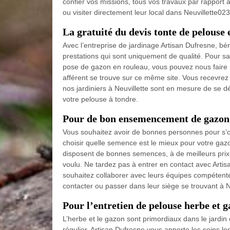
confier vos missions, tous vos travaux par rapport 
ou visiter directement leur local dans Neuvillette02
La gratuité du devis tonte de pelouse 
Avec l’entreprise de jardinage Artisan Dufresne, bén
prestations qui sont uniquement de qualité. Pour s
pose de gazon en rouleau, vous pouvez nous faire 
afférent se trouve sur ce même site. Vous recevrez 
nos jardiniers à Neuvillette sont en mesure de se d
votre pelouse à tondre.
Pour de bon ensemencement de gazon 
Vous souhaitez avoir de bonnes personnes pour s
choisir quelle semence est le mieux pour votre gazo
disposent de bonnes semences, à de meilleurs prix e
voulu. Ne tardez pas à entrer en contact avec Arti
souhaitez collaborer avec leurs équipes compéten
contacter ou passer dans leur siège se trouvant à N
Pour l’entretien de pelouse herbe et g
L’herbe et le gazon sont primordiaux dans le jardin e
régulier. Artisan Dufresne vous apporte les soins le