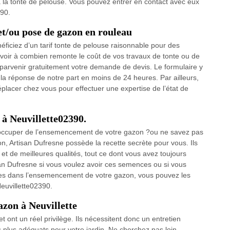
à la tonte de pelouse. Vous pouvez entrer en contact avec eux
390.
et/ou pose de gazon en rouleau
éficiez d’un tarif tonte de pelouse raisonnable pour des
avoir à combien remonte le coût de vos travaux de tonte ou de
parvenir gratuitement votre demande de devis. Le formulaire y
la réponse de notre part en moins de 24 heures. Par ailleurs,
éplacer chez vous pour effectuer une expertise de l’état de
à Neuvillette02390.
’occuper de l’ensemencement de votre gazon ?ou ne savez pas
n, Artisan Dufresne possède la recette secrète pour vous. Ils
t de meilleures qualités, tout ce dont vous avez toujours
san Dufresne si vous voulez avoir ces semences ou si vous
tes dans l’ensemencement de votre gazon, vous pouvez les
euvillette02390.
azon à Neuvillette
t ont un réel privilège. Ils nécessitent donc un entretien
s plus adéquats pour votre jardin. Ne cherchez pas loin,