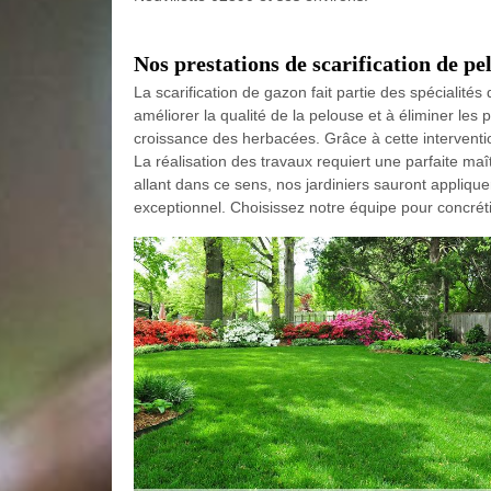
Nos prestations de scarification de pe
La scarification de gazon fait partie des spécialités 
améliorer la qualité de la pelouse et à éliminer les 
croissance des herbacées. Grâce à cette intervent
La réalisation des travaux requiert une parfaite maî
allant dans ce sens, nos jardiniers sauront applique
exceptionnel. Choisissez notre équipe pour concréti