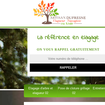
La référence en elagage
ON VOUS RAPPEL GRATUITEMENT
Elagage d'arbre et
Pose de cloture grillage
Entretien
elagueur 02
02