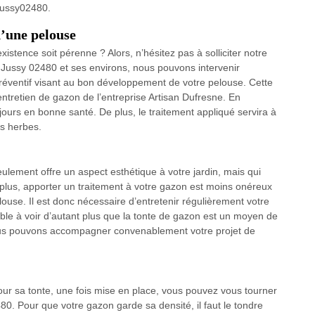
 Jussy02480.
d’une pelouse
stence soit pérenne ? Alors, n’hésitez pas à solliciter notre
à Jussy 02480 et ses environs, nous pouvons intervenir
réventif visant au bon développement de votre pelouse. Cette
’entretien de gazon de l’entreprise Artisan Dufresne. En
jours en bonne santé. De plus, le traitement appliqué servira à
s herbes.
eulement offre un aspect esthétique à votre jardin, mais qui
lus, apporter un traitement à votre gazon est moins onéreux
use. Il est donc nécessaire d’entretenir régulièrement votre
le à voir d’autant plus que la tonte de gazon est un moyen de
ous pouvons accompagner convenablement votre projet de
ur sa tonte, une fois mise en place, vous pouvez vous tourner
0. Pour que votre gazon garde sa densité, il faut le tondre