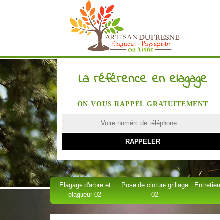
La référence en elagage
ON VOUS RAPPEL GRATUITEMENT
Elagage d'arbre et
Pose de cloture grillage
Entretien
elagueur 02
02