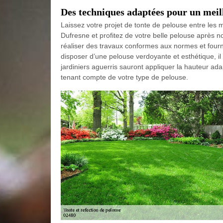
Des techniques adaptées pour un meill
Laissez votre projet de tonte de pelouse entre les
Dufresne et profitez de votre belle pelouse après n
réaliser des travaux conformes aux normes et fourn
disposer d’une pelouse verdoyante et esthétique, il
jardiniers aguerris sauront appliquer la hauteur ad
tenant compte de votre type de pelouse.