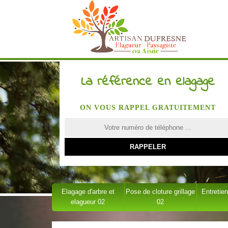
La référence en elagage
ON VOUS RAPPEL GRATUITEMENT
Elagage d'arbre et
Pose de cloture grillage
Entretien
elagueur 02
02