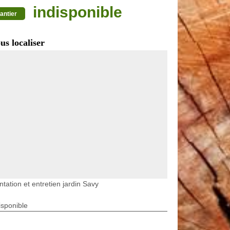
indisponible
antier
us localiser
ntation et entretien jardin Savy
isponible