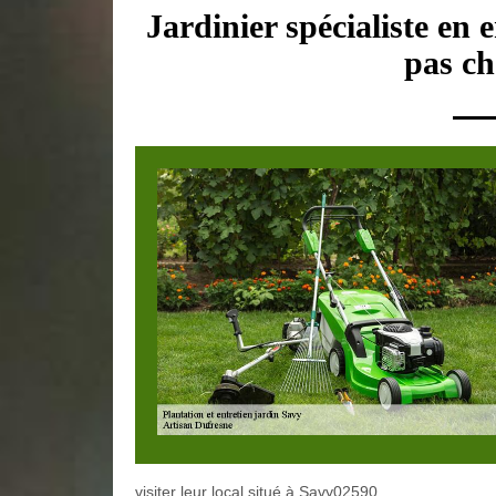
Jardinier spécialiste en 
pas ch
visiter leur local situé à Savy02590.