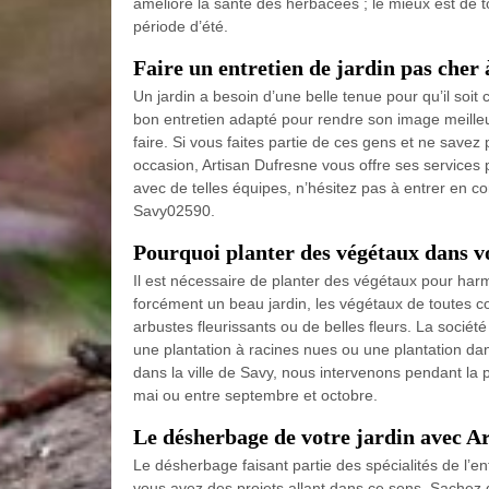
améliore la santé des herbacées ; le mieux est de t
période d’été.
Faire un entretien de jardin pas cher
Un jardin a besoin d’une belle tenue pour qu’il soit 
bon entretien adapté pour rendre son image meilleure
faire. Si vous faites partie de ces gens et ne savez 
occasion, Artisan Dufresne vous offre ses services 
avec de telles équipes, n’hésitez pas à entrer en con
Savy02590.
Pourquoi planter des végétaux dans vo
Il est nécessaire de planter des végétaux pour harm
forcément un beau jardin, les végétaux de toutes c
arbustes fleurissants ou de belles fleurs. La société
une plantation à racines nues ou une plantation dan
dans la ville de Savy, nous intervenons pendant la 
mai ou entre septembre et octobre.
Le désherbage de votre jardin avec A
Le désherbage faisant partie des spécialités de l’en
vous avez des projets allant dans ce sens. Sachez q