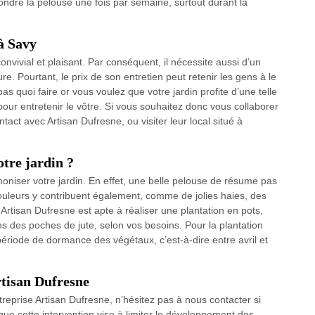
ondre la pelouse une fois par semaine, surtout durant la
 à Savy
convivial et plaisant. Par conséquent, il nécessite aussi d’un
. Pourtant, le prix de son entretien peut retenir les gens à le
pas quoi faire or vous voulez que votre jardin profite d’une telle
pour entretenir le vôtre. Si vous souhaitez donc vous collaborer
tact avec Artisan Dufresne, ou visiter leur local situé à
tre jardin ?
oniser votre jardin. En effet, une belle pelouse de résume pas
ouleurs y contribuent également, comme de jolies haies, des
 Artisan Dufresne est apte à réaliser une plantation en pots,
s des poches de jute, selon vos besoins. Pour la plantation
période de dormance des végétaux, c’est-à-dire entre avril et
rtisan Dufresne
treprise Artisan Dufresne, n’hésitez pas à nous contacter si
ue cette intervention vise à limiter le développement des