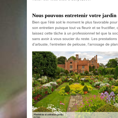
Nous pouvons entretenir votre jardin 
Bien que l’été soit le moment le plus favorable pour p
son entretien puisque tout va fleurir et se fructifie
laissez cette tâche à un professionnel tel que la soc
sans avoir à vous soucier du reste. Les prestations 
d’arbuste, l’entretien de pelouse, l’arrosage de pla