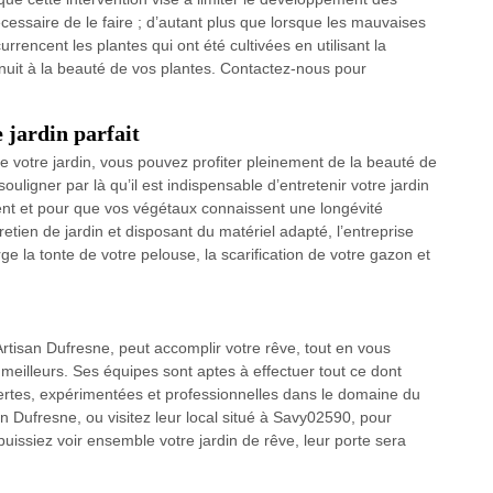
essaire de le faire ; d’autant plus que lorsque les mauvaises
rencent les plantes qui ont été cultivées en utilisant la
t nuit à la beauté de vos plantes. Contactez-nous pour
 jardin parfait
de votre jardin, vous pouvez profiter pleinement de la beauté de
ligner par là qu’il est indispensable d’entretenir votre jardin
nt et pour que vos végétaux connaissent une longévité
retien de jardin et disposant du matériel adapté, l’entreprise
 la tonte de votre pelouse, la scarification de votre gazon et
Artisan Dufresne, peut accomplir votre rêve, tout en vous
meilleurs. Ses équipes sont aptes à effectuer tout ce dont
pertes, expérimentées et professionnelles dans le domaine du
an Dufresne, ou visitez leur local situé à Savy02590, pour
puissiez voir ensemble votre jardin de rêve, leur porte sera