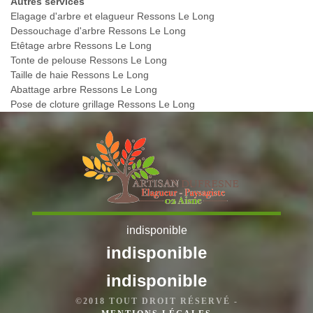
Autres services
Elagage d'arbre et elagueur Ressons Le Long
Dessouchage d'arbre Ressons Le Long
Etêtage arbre Ressons Le Long
Tonte de pelouse Ressons Le Long
Taille de haie Ressons Le Long
Abattage arbre Ressons Le Long
Pose de cloture grillage Ressons Le Long
indisponible
indisponible
indisponible
©2018 TOUT DROIT RÉSERVÉ -