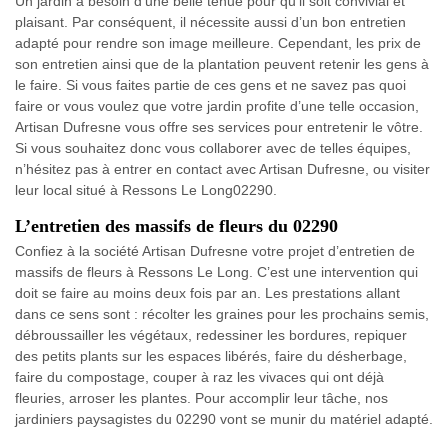
Un jardin a besoin d’une belle tenue pour qu’il soit convivial et
plaisant. Par conséquent, il nécessite aussi d’un bon entretien
adapté pour rendre son image meilleure. Cependant, les prix de
son entretien ainsi que de la plantation peuvent retenir les gens à
le faire. Si vous faites partie de ces gens et ne savez pas quoi
faire or vous voulez que votre jardin profite d’une telle occasion,
Artisan Dufresne vous offre ses services pour entretenir le vôtre.
Si vous souhaitez donc vous collaborer avec de telles équipes,
n’hésitez pas à entrer en contact avec Artisan Dufresne, ou visiter
leur local situé à Ressons Le Long02290.
L’entretien des massifs de fleurs du 02290
Confiez à la société Artisan Dufresne votre projet d’entretien de
massifs de fleurs à Ressons Le Long. C’est une intervention qui
doit se faire au moins deux fois par an. Les prestations allant
dans ce sens sont : récolter les graines pour les prochains semis,
débroussailler les végétaux, redessiner les bordures, repiquer
des petits plants sur les espaces libérés, faire du désherbage,
faire du compostage, couper à raz les vivaces qui ont déjà
fleuries, arroser les plantes. Pour accomplir leur tâche, nos
jardiniers paysagistes du 02290 vont se munir du matériel adapté.