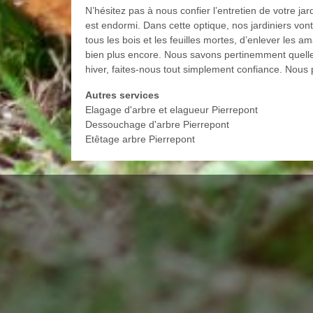
N’hésitez pas à nous confier l’entretien de votre jar
est endormi. Dans cette optique, nos jardiniers vont
tous les bois et les feuilles mortes, d’enlever les am
bien plus encore. Nous savons pertinemment quelles
hiver, faites-nous tout simplement confiance. Nous 
Autres services
Elagage d'arbre et elagueur Pierrepont
Dessouchage d'arbre Pierrepont
Etêtage arbre Pierrepont