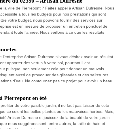
chère du 02350 – Artisan Dufresne
 la ville de Pierrepont ? Faites appel à Artisan Dufresne. Nous
 accessible à tous les budgets pour nos prestations qui sont
tre votre budget, nous pouvons fournir des services sur
treprise est en mesure de proposer un entretien ponctuel de
pendant toute l’année. Nous veillons à ce que les résultats
 mortes
l’entreprise Artisan Dufresne si vous désirez avoir un résultat
ent apporter des vertus à votre sol, pourtant il est
artout puisque, non seulement cela peut donner un mauvais
 risquent aussi de provoquer des glissades et des salissures.
ations d’eau. Ne contournez pas ce projet pour avoir un beau
à Pierrepont en été
rofiter de votre paisible jardin, il ne faut pas laisser de coté
r, que ce soient les belles plantes ou les mauvaises herbes. Mais,
iété Artisan Dufresne et jouissez de la beauté de votre jardin
que nous suggérons sont, entre autres, la taille de haie et