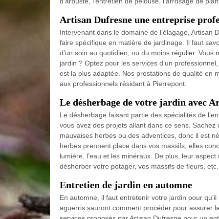
d’arbuste, l’entretien de pelouse, l’arrosage de pla
Artisan Dufresne une entreprise profe
Intervenant dans le domaine de l’élagage, Artisan D
faire spécifique en matière de jardinage. Il faut sav
d’un soin au quotidien, ou du moins régulier. Vous 
jardin ? Optez pour les services d’un professionne
est la plus adaptée. Nos prestations de qualité en m
aux professionnels résidant à Pierrepont.
Le désherbage de votre jardin avec A
Le désherbage faisant partie des spécialités de l’en
vous avez des projets allant dans ce sens. Sachez q
mauvaises herbes ou des adventices, donc il est néc
herbes prennent place dans vos massifs, elles concur
lumière, l’eau et les minéraux. De plus, leur aspec
désherber votre potager, vos massifs de fleurs, etc.
Entretien de jardin en automne
En automne, il faut entretenir votre jardin pour qu’il
aguerris sauront comment procéder pour assurer la
services proposés par Artisan Dufresne pour un ent