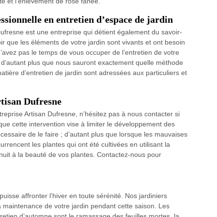
nte et l’enlèvement de rose fanée.
ssionnelle en entretien d’espace de jardin
ufresne est une entreprise qui détient également du savoir-
oir que les éléments de votre jardin sont vivants et ont besoin
n’avez pas le temps de vous occuper de l’entretien de votre
l, d’autant plus que nous sauront exactement quelle méthode
atière d’entretien de jardin sont adressées aux particuliers et
rtisan Dufresne
treprise Artisan Dufresne, n’hésitez pas à nous contacter si
ue cette intervention vise à limiter le développement des
essaire de le faire ; d’autant plus que lorsque les mauvaises
rencent les plantes qui ont été cultivées en utilisant la
t nuit à la beauté de vos plantes. Contactez-nous pour
 puisse affronter l’hiver en toute sérénité. Nos jardiniers
 maintenance de votre jardin pendant cette saison. Les
retien d’automne sont le ramassage des feuilles mortes, la