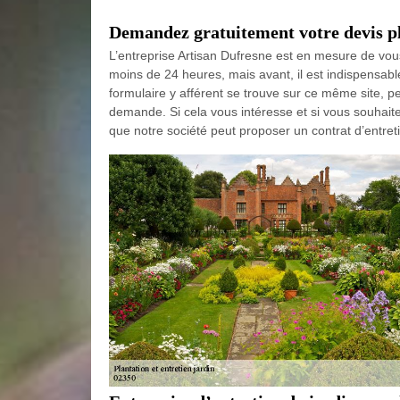
Demandez gratuitement votre devis pla
L’entreprise Artisan Dufresne est en mesure de vous 
moins de 24 heures, mais avant, il est indispensab
formulaire y afférent se trouve sur ce même site, pe
demande. Si cela vous intéresse et si vous souhaitez
que notre société peut proposer un contrat d’entret