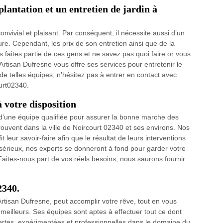
plantation et un entretien de jardin à
convivial et plaisant. Par conséquent, il nécessite aussi d’un
e. Cependant, les prix de son entretien ainsi que de la
us faites partie de ces gens et ne savez pas quoi faire or vous
 Artisan Dufresne vous offre ses services pour entretenir le
de telles équipes, n’hésitez pas à entrer en contact avec
ourt02340.
 votre disposition
 d’une équipe qualifiée pour assurer la bonne marche des
rouvent dans la ville de Noircourt 02340 et ses environs. Nos
t leur savoir-faire afin que le résultat de leurs interventions
sérieux, nos experts se donneront à fond pour garder votre
 Faites-nous part de vos réels besoins, nous saurons fournir
2340.
Artisan Dufresne, peut accomplir votre rêve, tout en vous
meilleurs. Ses équipes sont aptes à effectuer tout ce dont
pertes, expérimentées et professionnelles dans le domaine du