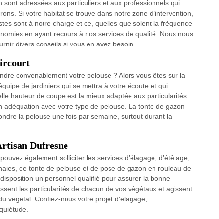
in sont adressées aux particuliers et aux professionnels qui
irons. Si votre habitat se trouve dans notre zone d’intervention,
stes sont à notre charge et ce, quelles que soient la fréquence
s économies en ayant recours à nos services de qualité. Nous nous
rnir divers conseils si vous en avez besoin.
oircourt
ondre convenablement votre pelouse ? Alors vous êtes sur la
uipe de jardiniers qui se mettra à votre écoute et qui
elle hauteur de coupe est la mieux adaptée aux particularités
en adéquation avec votre type de pelouse. La tonte de gazon
ondre la pelouse une fois par semaine, surtout durant la
Artisan Dufresne
us pouvez également solliciter les services d’élagage, d’étêtage,
e haies, de tonte de pelouse et de pose de gazon en rouleau de
 disposition un personnel qualifié pour assurer la bonne
ssent les particularités de chacun de vos végétaux et agissent
du végétal. Confiez-nous votre projet d’élagage,
quiétude.