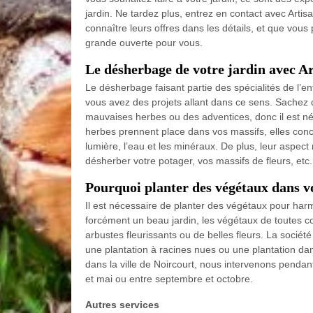
jardin. Ne tardez plus, entrez en contact avec Artis
connaître leurs offres dans les détails, et que vous 
grande ouverte pour vous.
Le désherbage de votre jardin avec A
Le désherbage faisant partie des spécialités de l’en
vous avez des projets allant dans ce sens. Sachez q
mauvaises herbes ou des adventices, donc il est néc
herbes prennent place dans vos massifs, elles concur
lumière, l’eau et les minéraux. De plus, leur aspec
désherber votre potager, vos massifs de fleurs, etc.
Pourquoi planter des végétaux dans vo
Il est nécessaire de planter des végétaux pour harm
forcément un beau jardin, les végétaux de toutes c
arbustes fleurissants ou de belles fleurs. La société
une plantation à racines nues ou une plantation dan
dans la ville de Noircourt, nous intervenons pendan
et mai ou entre septembre et octobre.
Autres services