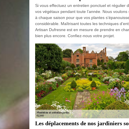
Si vous effectuez un entretien ponctuel et régulier 
vos végétaux pendant toute l’année. Nous voulons sou
à chaque saison pour que vos plantes s’épanouisse
considérable. Maîtrisant toutes les techniques d’ent
Artisan Dufresne est en mesure de prendre en charge
bien plus encore. Confiez-nous votre projet.
Les déplacements de nos jardiniers so