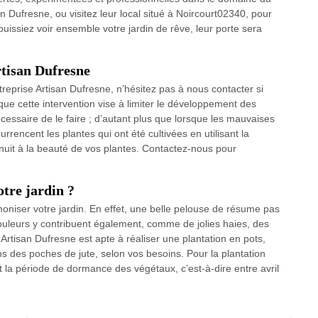
an Dufresne, ou visitez leur local situé à Noircourt02340, pour
puissiez voir ensemble votre jardin de rêve, leur porte sera
rtisan Dufresne
treprise Artisan Dufresne, n’hésitez pas à nous contacter si
ue cette intervention vise à limiter le développement des
essaire de le faire ; d’autant plus que lorsque les mauvaises
rencent les plantes qui ont été cultivées en utilisant la
t nuit à la beauté de vos plantes. Contactez-nous pour
tre jardin ?
oniser votre jardin. En effet, une belle pelouse de résume pas
ouleurs y contribuent également, comme de jolies haies, des
 Artisan Dufresne est apte à réaliser une plantation en pots,
s des poches de jute, selon vos besoins. Pour la plantation
t la période de dormance des végétaux, c’est-à-dire entre avril