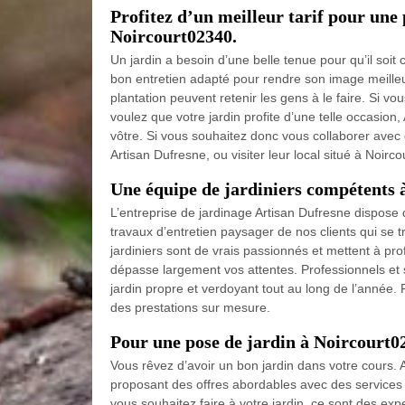
Profitez d’un meilleur tarif pour une 
Noircourt02340.
Un jardin a besoin d’une belle tenue pour qu’il soit 
bon entretien adapté pour rendre son image meilleur
plantation peuvent retenir les gens à le faire. Si vo
voulez que votre jardin profite d’une telle occasion,
vôtre. Si vous souhaitez donc vous collaborer avec 
Artisan Dufresne, ou visiter leur local situé à Noirc
Une équipe de jardiniers compétents à
L’entreprise de jardinage Artisan Dufresne dispose
travaux d’entretien paysager de nos clients qui se t
jardiniers sont de vrais passionnés et mettent à profi
dépasse largement vos attentes. Professionnels et 
jardin propre et verdoyant tout au long de l’année.
des prestations sur mesure.
Pour une pose de jardin à Noircourt0
Vous rêvez d’avoir un bon jardin dans votre cours. 
proposant des offres abordables avec des services 
vous souhaitez faire à votre jardin, ce sont des ex