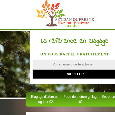
La référence en elagage
ON VOUS RAPPEL GRATUITEMENT
Elagage d'arbre et
Pose de cloture grillage
Entretien
elagueur 02
02