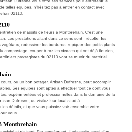
 Artisan Dufresne vous offre ses services pour entretenir le
de telles équipes, n’hésitez pas à entrer en contact avec
brehain02110.
2110
’entretien de massifs de fleurs à Montbrehain. C’est une
 an. Les prestations allant dans ce sens sont : récolter les
s végétaux, redessiner les bordures, repiquer des petits plants
du compostage, couper à raz les vivaces qui ont déjà fleuries,
 jardiniers paysagistes du 02110 vont se munir du matériel
hain
 cours, ou un bon potager. Artisan Dufresne, peut accomplir
ables. Ses équipes sont aptes à effectuer tout ce dont vous
ertes, expérimentées et professionnelles dans le domaine de la
tisan Dufresne, ou visitez leur local situé à
les détails, et que vous puissiez voir ensemble votre
pour vous.
r à Montbrehain
convivial et plaisant. Par conséquent, il nécessite aussi d’un