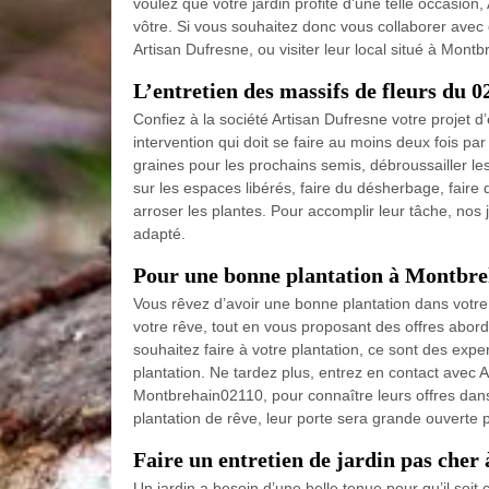
voulez que votre jardin profite d’une telle occasion,
vôtre. Si vous souhaitez donc vous collaborer avec 
Artisan Dufresne, ou visiter leur local situé à Mont
L’entretien des massifs de fleurs du 0
Confiez à la société Artisan Dufresne votre projet d
intervention qui doit se faire au moins deux fois par
graines pour les prochains semis, débroussailler le
sur les espaces libérés, faire du désherbage, faire 
arroser les plantes. Pour accomplir leur tâche, nos
adapté.
Pour une bonne plantation à Montbre
Vous rêvez d’avoir une bonne plantation dans votre
votre rêve, tout en vous proposant des offres abord
souhaitez faire à votre plantation, ce sont des exp
plantation. Ne tardez plus, entrez en contact avec Ar
Montbrehain02110, pour connaître leurs offres dans 
plantation de rêve, leur porte sera grande ouverte 
Faire un entretien de jardin pas che
Un jardin a besoin d’une belle tenue pour qu’il soit 