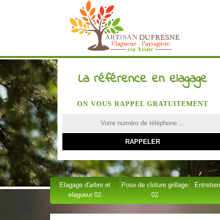
La référence en elagage
ON VOUS RAPPEL GRATUITEMENT
Elagage d'arbre et
Pose de cloture grillage
Entretien
elagueur 02
02