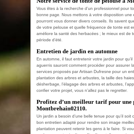
Notre service de tonte de pelouse à 
Vous êtes à la recherche d’un professionnel pour t
bonne page. Nous mettons à votre disposition une éq
pourront vous donner divers conseils. Ils savent qu
de votre pelouse et quelle fréquence de tonte est 
améliore la santé des herbacées ; le mieux est de t
période d’été.
Entretien de jardin en automne
En automne, il faut entretenir votre jardin pour qu’il
aguerris sauront comment procéder pour assurer la
services proposés par Artisan Dufresne pour un ent
plantation des arbres et arbustes, la taille des haies
désherbage, l’élagage des arbres et arbustes, l’app
confier votre projet, vous n’allez pas le regretter.
Profitez d’un meilleur tarif pour une 
Montbrehain02110.
Un jardin a besoin d’une belle tenue pour qu’il soit 
bon entretien adapté pour rendre son image meilleur
plantation peuvent retenir les gens à le faire. Si vo