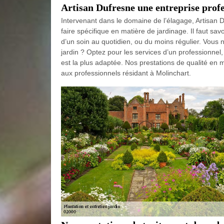
Artisan Dufresne une entreprise profe
Intervenant dans le domaine de l’élagage, Artisan D
faire spécifique en matière de jardinage. Il faut sav
d’un soin au quotidien, ou du moins régulier. Vous 
jardin ? Optez pour les services d’un professionne
est la plus adaptée. Nos prestations de qualité en m
aux professionnels résidant à Molinchart.