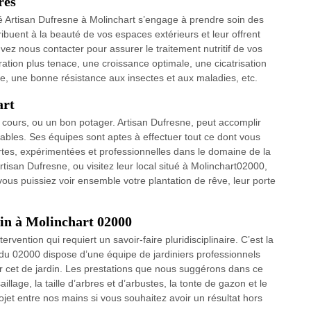
res
té Artisan Dufresne à Molinchart s’engage à prendre soin des
ibuent à la beauté de vos espaces extérieurs et leur offrent
ez nous contacter pour assurer le traitement nutritif de vos
ration plus tenace, une croissance optimale, une cicatrisation
ée, une bonne résistance aux insectes et aux maladies, etc.
art
 cours, ou un bon potager. Artisan Dufresne, peut accomplir
ables. Ses équipes sont aptes à effectuer tout ce dont vous
ertes, expérimentées et professionnelles dans le domaine de la
rtisan Dufresne, ou visitez leur local situé à Molinchart02000,
 vous puissiez voir ensemble votre plantation de rêve, leur porte
din à Molinchart 02000
ervention qui requiert un savoir-faire pluridisciplinaire. C’est la
 du 02000 dispose d’une équipe de jardiniers professionnels
ar cet de jardin. Les prestations que nous suggérons dans ce
llage, la taille d’arbres et d’arbustes, la tonte de gazon et le
jet entre nos mains si vous souhaitez avoir un résultat hors