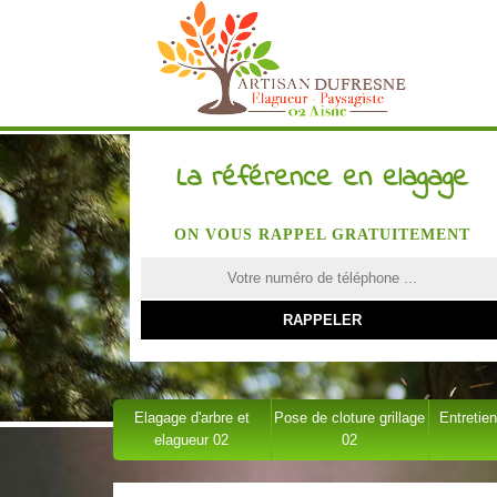
La référence en elagage
ON VOUS RAPPEL GRATUITEMENT
Elagage d'arbre et
Pose de cloture grillage
Entretien
elagueur 02
02