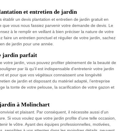
ntation et entretien de jardin
établir un devis plantation et entretien de jardin gratuit en
le que vous nous fassiez parvenir votre demande de devis. Le
nsez à le remplir en veillant à bien préciser la nature de votre
 faire un entretien ponctuel et régulier de votre jardin, sachez
ien de jardin pour une année.
 jardin parfait
de votre jardin, vous pouvez profiter pleinement de la beauté de
ligner par là qu’il est indispensable d’entretenir votre jardin
nt et pour que vos végétaux connaissent une longévité
retien de jardin et disposant du matériel adapté, l’entreprise
 la tonte de votre pelouse, la scarification de votre gazon et
 jardin à Molinchart
convivial et plaisant. Par conséquent, il nécessite aussi d’un
e. Si vous voulez que votre jardin profite d’une telle occasion,
tenir le vôtre. Ayant des équipes professionnelles, motivées,
 sensibles à vos attentes dans les moindres détails, peuvent