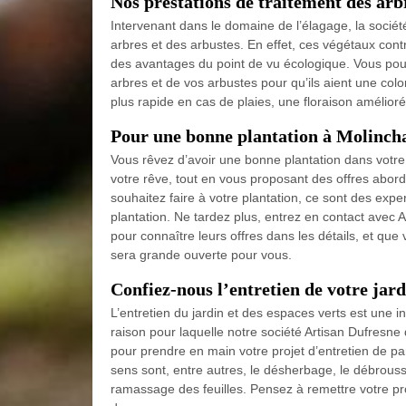
Nos prestations de traitement des arb
Intervenant dans le domaine de l’élagage, la socié
arbres et des arbustes. En effet, ces végétaux contr
des avantages du point de vu écologique. Vous pouv
arbres et de vos arbustes pour qu’ils aient une colo
plus rapide en cas de plaies, une floraison amélior
Pour une bonne plantation à Molinch
Vous rêvez d’avoir une bonne plantation dans votre
votre rêve, tout en vous proposant des offres abord
souhaitez faire à votre plantation, ce sont des exp
plantation. Ne tardez plus, entrez en contact avec A
pour connaître leurs offres dans les détails, et que
sera grande ouverte pour vous.
Confiez-nous l’entretien de votre jar
L’entretien du jardin et des espaces verts est une int
raison pour laquelle notre société Artisan Dufresne
pour prendre en main votre projet d’entretien de p
sens sont, entre autres, le désherbage, le débroussai
ramassage des feuilles. Pensez à remettre votre pro