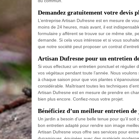
du commun.
Demandez gratuitement votre devis pla
L’entreprise Artisan Dufresne est en mesure de vous 
moins de 24 heures, mais avant, il est indispensab
formulaire y afférent se trouve sur ce même site, pe
demande. Si cela vous intéresse et si vous souhaitez
que notre société peut proposer un contrat d’entret
Artisan Dufresne pour un entretien de
Si vous effectuez un entretien ponctuel et régulier 
vos végétaux pendant toute l’année. Nous voulons sou
à chaque saison pour que vos plantes s’épanouisse
considérable. Maîtrisant toutes les techniques d’ent
Artisan Dufresne est en mesure de prendre en charge
bien plus encore. Confiez-nous votre projet.
Bénéficiez d’un meilleur entretien de
Un jardin a besoin d’une belle tenue pour qu’il soit 
bon entretien adapté pour rendre son image meilleur
Artisan Dufresne vous offre ses services pour entre
dynamiques, équipées avec des matériels modernes,