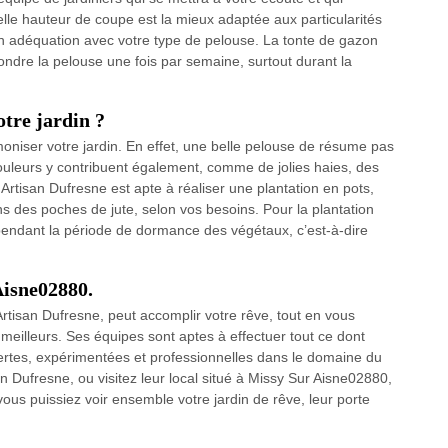
elle hauteur de coupe est la mieux adaptée aux particularités
en adéquation avec votre type de pelouse. La tonte de gazon
ondre la pelouse une fois par semaine, surtout durant la
tre jardin ?
oniser votre jardin. En effet, une belle pelouse de résume pas
ouleurs y contribuent également, comme de jolies haies, des
 Artisan Dufresne est apte à réaliser une plantation en pots,
s des poches de jute, selon vos besoins. Pour la plantation
 pendant la période de dormance des végétaux, c’est-à-dire
Aisne02880.
Artisan Dufresne, peut accomplir votre rêve, tout en vous
meilleurs. Ses équipes sont aptes à effectuer tout ce dont
pertes, expérimentées et professionnelles dans le domaine du
an Dufresne, ou visitez leur local situé à Missy Sur Aisne02880,
 vous puissiez voir ensemble votre jardin de rêve, leur porte