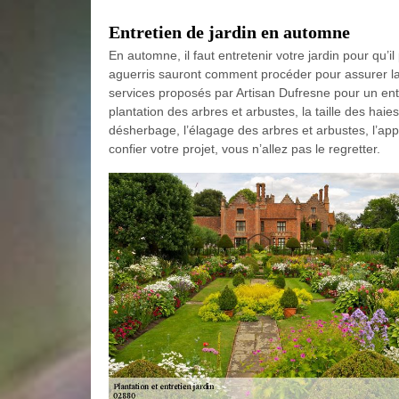
Entretien de jardin en automne
En automne, il faut entretenir votre jardin pour qu’il
aguerris sauront comment procéder pour assurer la
services proposés par Artisan Dufresne pour un ent
plantation des arbres et arbustes, la taille des haies
désherbage, l’élagage des arbres et arbustes, l’app
confier votre projet, vous n’allez pas le regretter.