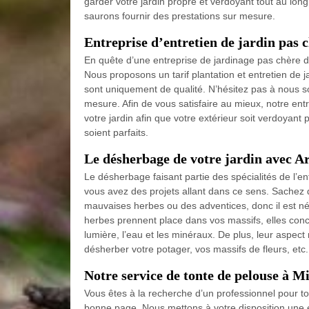
garder votre jardin propre et verdoyant tout au lon
saurons fournir des prestations sur mesure.
Entreprise d’entretien de jardin pas 
En quête d’une entreprise de jardinage pas chère de
Nous proposons un tarif plantation et entretien de j
sont uniquement de qualité. N’hésitez pas à nous s
mesure. Afin de vous satisfaire au mieux, notre en
votre jardin afin que votre extérieur soit verdoyant 
soient parfaits.
Le désherbage de votre jardin avec A
Le désherbage faisant partie des spécialités de l’en
vous avez des projets allant dans ce sens. Sachez q
mauvaises herbes ou des adventices, donc il est néc
herbes prennent place dans vos massifs, elles concur
lumière, l’eau et les minéraux. De plus, leur aspec
désherber votre potager, vos massifs de fleurs, etc.
Notre service de tonte de pelouse à M
Vous êtes à la recherche d’un professionnel pour t
bonne page. Nous mettons à votre disposition une éq