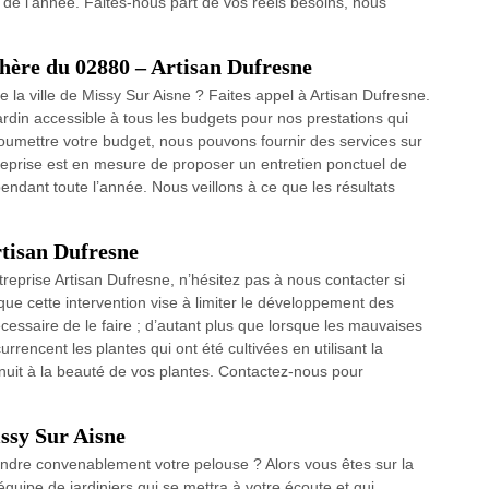
g de l’année. Faites-nous part de vos réels besoins, nous
chère du 02880 – Artisan Dufresne
 la ville de Missy Sur Aisne ? Faites appel à Artisan Dufresne.
ardin accessible à tous les budgets pour nos prestations qui
oumettre votre budget, nous pouvons fournir des services sur
treprise est en mesure de proposer un entretien ponctuel de
pendant toute l’année. Nous veillons à ce que les résultats
rtisan Dufresne
treprise Artisan Dufresne, n’hésitez pas à nous contacter si
ue cette intervention vise à limiter le développement des
essaire de le faire ; d’autant plus que lorsque les mauvaises
rencent les plantes qui ont été cultivées en utilisant la
t nuit à la beauté de vos plantes. Contactez-nous pour
issy Sur Aisne
ondre convenablement votre pelouse ? Alors vous êtes sur la
uipe de jardiniers qui se mettra à votre écoute et qui