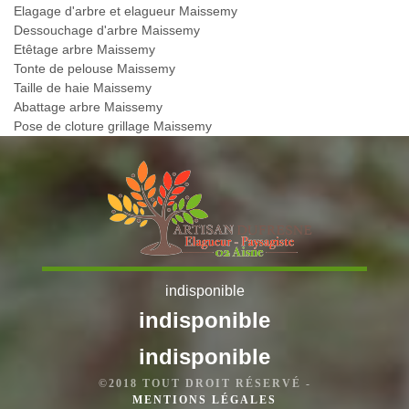
Elagage d'arbre et elagueur Maissemy
Dessouchage d'arbre Maissemy
Etêtage arbre Maissemy
Tonte de pelouse Maissemy
Taille de haie Maissemy
Abattage arbre Maissemy
Pose de cloture grillage Maissemy
indisponible
indisponible
indisponible
©2018 TOUT DROIT RÉSERVÉ -
MENTIONS LÉGALES