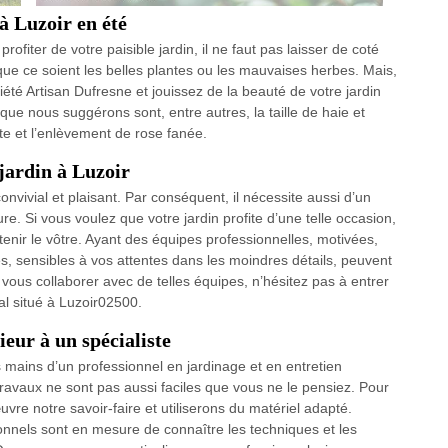
à Luzoir en été
rofiter de votre paisible jardin, il ne faut pas laisser de coté
r, que ce soient les belles plantes ou les mauvaises herbes. Mais,
iété Artisan Dufresne et jouissez de la beauté de votre jardin
que nous suggérons sont, entre autres, la taille de haie et
nte et l’enlèvement de rose fanée.
 jardin à Luzoir
convivial et plaisant. Par conséquent, il nécessite aussi d’un
e. Si vous voulez que votre jardin profite d’une telle occasion,
tenir le vôtre. Ayant des équipes professionnelles, motivées,
 sensibles à vos attentes dans les moindres détails, peuvent
 vous collaborer avec de telles équipes, n’hésitez pas à entrer
cal situé à Luzoir02500.
eur à un spécialiste
es mains d’un professionnel en jardinage et en entretien
travaux ne sont pas aussi faciles que vous ne le pensiez. Pour
vre notre savoir-faire et utiliserons du matériel adapté.
ionnels sont en mesure de connaître les techniques et les