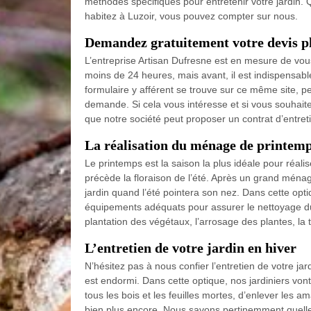
méthodes spécifiques pour entretenir votre jardin. 
habitez à Luzoir, vous pouvez compter sur nous.
Demandez gratuitement votre devis pla
L’entreprise Artisan Dufresne est en mesure de vous 
moins de 24 heures, mais avant, il est indispensab
formulaire y afférent se trouve sur ce même site, pe
demande. Si cela vous intéresse et si vous souhaitez
que notre société peut proposer un contrat d’entret
La réalisation du ménage de printemp
Le printemps est la saison la plus idéale pour réalis
précède la floraison de l’été. Après un grand ména
jardin quand l’été pointera son nez. Dans cette opti
équipements adéquats pour assurer le nettoyage du ja
plantation des végétaux, l’arrosage des plantes, la 
L’entretien de votre jardin en hiver
N’hésitez pas à nous confier l’entretien de votre jar
est endormi. Dans cette optique, nos jardiniers vont
tous les bois et les feuilles mortes, d’enlever les am
bien plus encore. Nous savons pertinemment quelles