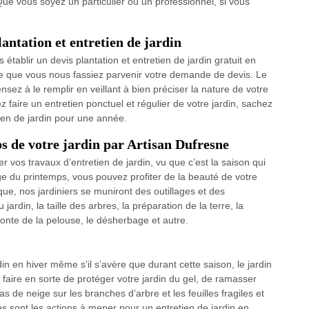
Que vous soyez un particulier ou un professionnel, si vous
ntation et entretien de jardin
établir un devis plantation et entretien de jardin gratuit en
le que vous nous fassiez parvenir votre demande de devis. Le
nsez à le remplir en veillant à bien préciser la nature de votre
 faire un entretien ponctuel et régulier de votre jardin, sachez
ien de jardin pour une année.
s de votre jardin par Artisan Dufresne
er vos travaux d’entretien de jardin, vu que c’est la saison qui
ge du printemps, vous pouvez profiter de la beauté de votre
que, nos jardiniers se muniront des outillages et des
rdin, la taille des arbres, la préparation de la terre, la
tonte de la pelouse, le désherbage et autre.
din en hiver même s’il s’avère que durant cette saison, le jardin
 faire en sorte de protéger votre jardin du gel, de ramasser
as de neige sur les branches d’arbre et les feuilles fragiles et
 sont les actions à mener pour un entretien de jardin en