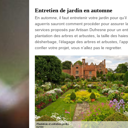
Entretien de jardin en automne
En automne, il faut entretenir votre jardin pour qu’il
aguerris sauront comment procéder pour assurer la
services proposés par Artisan Dufresne pour un ent
plantation des arbres et arbustes, la taille des haies
désherbage, l’élagage des arbres et arbustes, l’app
confier votre projet, vous n’allez pas le regretter.