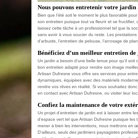
Nous pouvons entretenir votre jardin 
Bien que l’été soit le moment le plus favorable pour p
son entretien puisque tout va fleurir et se fructifie
laissez cette tâche à un professionnel tel que la soc
sans avoir à vous soucier du reste. Les prestations 
d’arbuste, l’entretien de pelouse, l’arrosage de pla
Bénéficiez d’un meilleur entretien de
Un jardin a besoin d’une belle tenue pour qu’il soit 
bon entretien adapté pour rendre son image meilleur
Artisan Dufresne vous offre ses services pour entre
dynamiques, équipées avec des matériels modernes,
rendre vos rêves en réalité. Si vous souhaitez donc
en contact avec Artisan Dufresne, ou visiter leur lo
Confiez la maintenance de votre extéri
Un projet d’entretien de jardin est à laisser entre l
d’espace vert tel que Artisan Dufresne puisque les 
mener à bien les interventions, nous mettrons en œu
D’ailleurs, seuls des jardiniers paysagistes profess