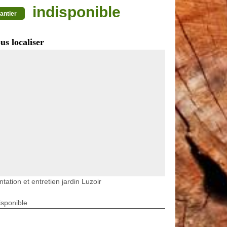
indisponible
antier
us localiser
ntation et entretien jardin Luzoir
isponible