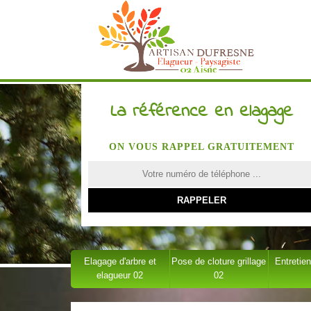
La référence en elagage
ON VOUS RAPPEL GRATUITEMENT
Elagage d'arbre et
Pose de cloture grillage
Entretien
elagueur 02
02