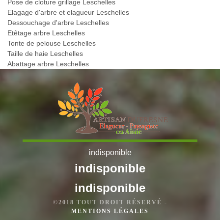
Pose de cloture grillage Leschelles
Elagage d'arbre et elagueur Leschelles
Dessouchage d'arbre Leschelles
Etêtage arbre Leschelles
Tonte de pelouse Leschelles
Taille de haie Leschelles
Abattage arbre Leschelles
indisponible
indisponible
indisponible
©2018 TOUT DROIT RÉSERVÉ -
MENTIONS LÉGALES