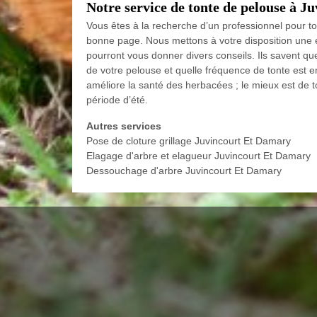
Notre service de tonte de pelouse à 
Vous êtes à la recherche d’un professionnel pour t
bonne page. Nous mettons à votre disposition une éq
pourront vous donner divers conseils. Ils savent qu
de votre pelouse et quelle fréquence de tonte est 
améliore la santé des herbacées ; le mieux est de t
période d’été.
Autres services
Pose de cloture grillage Juvincourt Et Damary
Elagage d'arbre et elagueur Juvincourt Et Damary
Dessouchage d'arbre Juvincourt Et Damary