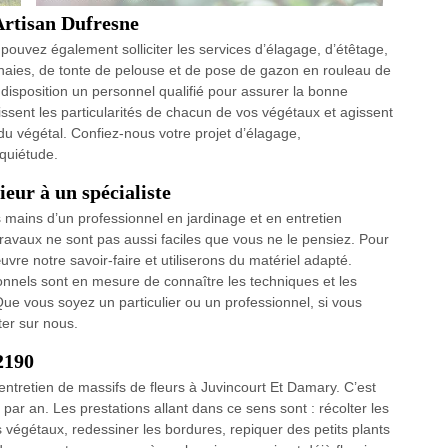
Artisan Dufresne
us pouvez également solliciter les services d’élagage, d’étêtage,
e haies, de tonte de pelouse et de pose de gazon en rouleau de
 disposition un personnel qualifié pour assurer la bonne
ssent les particularités de chacun de vos végétaux et agissent
du végétal. Confiez-nous votre projet d’élagage,
quiétude.
eur à un spécialiste
es mains d’un professionnel en jardinage et en entretien
travaux ne sont pas aussi faciles que vous ne le pensiez. Pour
vre notre savoir-faire et utiliserons du matériel adapté.
ionnels sont en mesure de connaître les techniques et les
Que vous soyez un particulier ou un professionnel, si vous
er sur nous.
2190
’entretien de massifs de fleurs à Juvincourt Et Damary. C’est
 par an. Les prestations allant dans ce sens sont : récolter les
s végétaux, redessiner les bordures, repiquer des petits plants