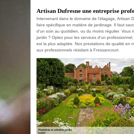
Artisan Dufresne une entreprise profe
Intervenant dans le domaine de l’élagage, Artisan D
faire spécifique en matière de jardinage. Il faut sav
d’un soin au quotidien, ou du moins régulier. Vous 
jardin ? Optez pour les services d’un professionne
est la plus adaptée. Nos prestations de qualité en m
aux professionnels résidant à Fressancourt.