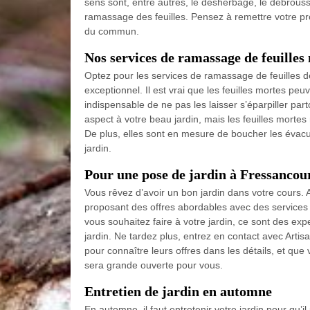
sens sont, entre autres, le désherbage, le débroussai
ramassage des feuilles. Pensez à remettre votre pro
du commun.
Nos services de ramassage de feuilles
Optez pour les services de ramassage de feuilles de 
exceptionnel. Il est vrai que les feuilles mortes peuv
indispensable de ne pas les laisser s’éparpiller p
aspect à votre beau jardin, mais les feuilles mortes
De plus, elles sont en mesure de boucher les évacu
jardin.
Pour une pose de jardin à Fressancou
Vous rêvez d’avoir un bon jardin dans votre cours. 
proposant des offres abordables avec des services 
vous souhaitez faire à votre jardin, ce sont des ex
jardin. Ne tardez plus, entrez en contact avec Artis
pour connaître leurs offres dans les détails, et que
sera grande ouverte pour vous.
Entretien de jardin en automne
En automne, il faut entretenir votre jardin pour qu’il