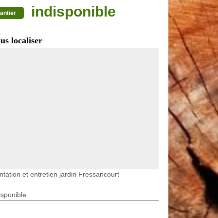
indisponible
antier
us localiser
ntation et entretien jardin Fressancourt
isponible