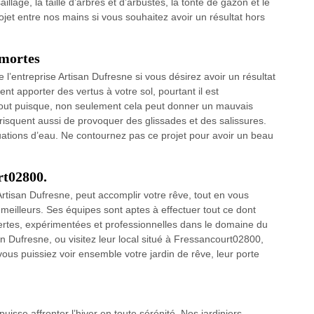
llage, la taille d’arbres et d’arbustes, la tonte de gazon et le
jet entre nos mains si vous souhaitez avoir un résultat hors
 mortes
l’entreprise Artisan Dufresne si vous désirez avoir un résultat
ent apporter des vertus à votre sol, pourtant il est
artout puisque, non seulement cela peut donner un mauvais
 risquent aussi de provoquer des glissades et des salissures.
ations d’eau. Ne contournez pas ce projet pour avoir un beau
rt02800.
Artisan Dufresne, peut accomplir votre rêve, tout en vous
meilleurs. Ses équipes sont aptes à effectuer tout ce dont
pertes, expérimentées et professionnelles dans le domaine du
an Dufresne, ou visitez leur local situé à Fressancourt02800,
 vous puissiez voir ensemble votre jardin de rêve, leur porte
 puisse affronter l’hiver en toute sérénité. Nos jardiniers