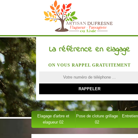
La référence en elagage
ON VOUS RAPPEL GRATUITEMENT
Elagage d'arbre et
Pose de cloture grillage
Entretien
elagueur 02
02