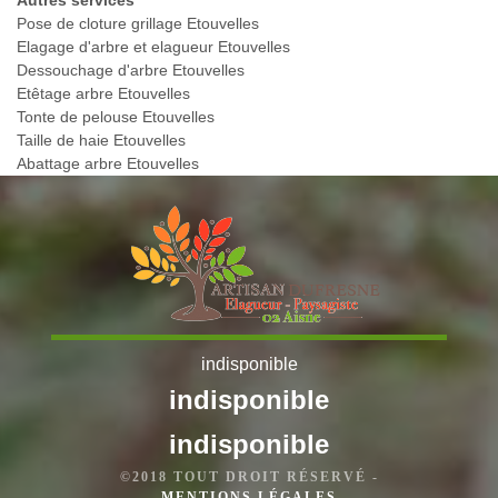
Autres services
Pose de cloture grillage Etouvelles
Elagage d'arbre et elagueur Etouvelles
Dessouchage d'arbre Etouvelles
Etêtage arbre Etouvelles
Tonte de pelouse Etouvelles
Taille de haie Etouvelles
Abattage arbre Etouvelles
indisponible
indisponible
indisponible
©2018 TOUT DROIT RÉSERVÉ -
MENTIONS LÉGALES