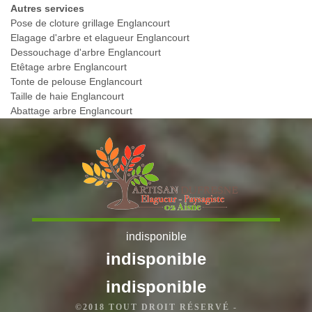
Autres services
Pose de cloture grillage Englancourt
Elagage d'arbre et elagueur Englancourt
Dessouchage d'arbre Englancourt
Etêtage arbre Englancourt
Tonte de pelouse Englancourt
Taille de haie Englancourt
Abattage arbre Englancourt
indisponible
indisponible
indisponible
©2018 TOUT DROIT RÉSERVÉ -