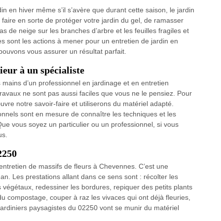
din en hiver même s’il s’avère que durant cette saison, le jardin
 faire en sorte de protéger votre jardin du gel, de ramasser
as de neige sur les branches d’arbre et les feuilles fragiles et
 sont les actions à mener pour un entretien de jardin en
pouvons vous assurer un résultat parfait.
eur à un spécialiste
es mains d’un professionnel en jardinage et en entretien
travaux ne sont pas aussi faciles que vous ne le pensiez. Pour
vre notre savoir-faire et utiliserons du matériel adapté.
ionnels sont en mesure de connaître les techniques et les
Que vous soyez un particulier ou un professionnel, si vous
us.
2250
d’entretien de massifs de fleurs à Chevennes. C’est une
 an. Les prestations allant dans ce sens sont : récolter les
s végétaux, redessiner les bordures, repiquer des petits plants
du compostage, couper à raz les vivaces qui ont déjà fleuries,
 jardiniers paysagistes du 02250 vont se munir du matériel