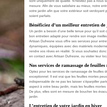
sont uniquement de qualité. N’hésitez pas à nous s
mesure. Afin de vous satisfaire au mieux, notre en
votre jardin afin que votre extérieur soit verdoyant 
soient parfaits.
Bénéficiez d’un meilleur entretien de
Un jardin a besoin d’une belle tenue pour qu’il soit 
bon entretien adapté pour rendre son image meilleur
Artisan Dufresne vous offre ses services pour entre
dynamiques, équipées avec des matériels modernes,
rendre vos rêves en réalité. Si vous souhaitez donc
en contact avec Artisan Dufresne, ou visiter leur l
Nos services de ramassage de feuilles
Optez pour les services de ramassage de feuilles de 
exceptionnel. Il est vrai que les feuilles mortes peuv
indispensable de ne pas les laisser s’éparpiller p
aspect à votre beau jardin, mais les feuilles mortes
De plus, elles sont en mesure de boucher les évacu
jardin.
L’entretien de votre jardin en hiver