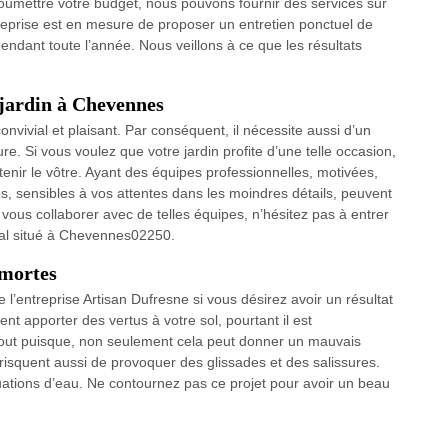
oumettre votre budget, nous pouvons fournir des services sur
treprise est en mesure de proposer un entretien ponctuel de
pendant toute l’année. Nous veillons à ce que les résultats
 jardin à Chevennes
convivial et plaisant. Par conséquent, il nécessite aussi d’un
e. Si vous voulez que votre jardin profite d’une telle occasion,
tenir le vôtre. Ayant des équipes professionnelles, motivées,
 sensibles à vos attentes dans les moindres détails, peuvent
 vous collaborer avec de telles équipes, n’hésitez pas à entrer
ocal situé à Chevennes02250.
 mortes
l’entreprise Artisan Dufresne si vous désirez avoir un résultat
ent apporter des vertus à votre sol, pourtant il est
artout puisque, non seulement cela peut donner un mauvais
 risquent aussi de provoquer des glissades et des salissures.
ations d’eau. Ne contournez pas ce projet pour avoir un beau