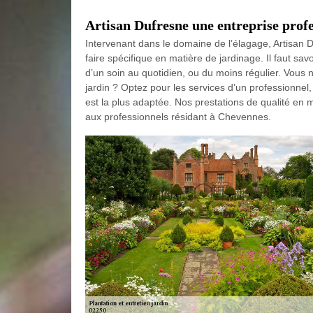
Artisan Dufresne une entreprise profe
Intervenant dans le domaine de l’élagage, Artisan D
faire spécifique en matière de jardinage. Il faut sav
d’un soin au quotidien, ou du moins régulier. Vous 
jardin ? Optez pour les services d’un professionne
est la plus adaptée. Nos prestations de qualité en m
aux professionnels résidant à Chevennes.