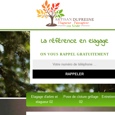
La référence en elagage
ON VOUS RAPPEL GRATUITEMENT
Elagage d'arbre et
Pose de cloture grillage
Entretien
elagueur 02
02