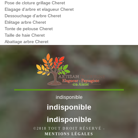
Pose de cloture grillage Cheret
Elagage d'arbre et elagueur Cheret
Dessouchage d'arbre Cheret
Etêtage arbre Cheret
Tonte de pelouse Cheret
Taille de haie Cheret
Abattage arbre Cheret
indisponible
indisponible
indisponible
©2018 TOUT DROIT RÉSERVÉ -
MENTIONS LÉGALES