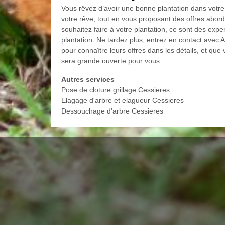
Vous rêvez d’avoir une bonne plantation dans votre
votre rêve, tout en vous proposant des offres abord
souhaitez faire à votre plantation, ce sont des exp
plantation. Ne tardez plus, entrez en contact avec A
pour connaître leurs offres dans les détails, et que
sera grande ouverte pour vous.
Autres services
Pose de cloture grillage Cessieres
Elagage d'arbre et elagueur Cessieres
Dessouchage d'arbre Cessieres