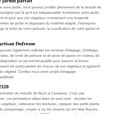
 jardin parfait
de votre jardin, vous pouvez profiter pleinement de la beauté de
ligner par là qu’il est indispensable d’entretenir votre jardin
nt et pour que vos végétaux connaissent une longévité
retien de jardin et disposant du matériel adapté, l’entreprise
 la tonte de votre pelouse, la scarification de votre gazon et
Artisan Dufresne
us pouvez également solliciter les services d’élagage, d’étêtage,
e haies, de tonte de pelouse et de pose de gazon en rouleau de
 disposition un personnel qualifié pour assurer la bonne
ssent les particularités de chacun de vos végétaux et agissent
du végétal. Confiez-nous votre projet d’élagage,
quiétude.
2320
’entretien de massifs de fleurs à Cessieres. C’est une
 an. Les prestations allant dans ce sens sont : récolter les
s végétaux, redessiner les bordures, repiquer des petits plants
du compostage, couper à raz les vivaces qui ont déjà fleuries,