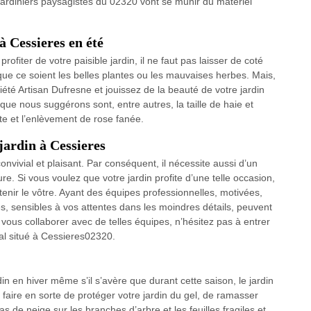
 jardiniers paysagistes du 02320 vont se munir du matériel
à Cessieres en été
rofiter de votre paisible jardin, il ne faut pas laisser de coté
r, que ce soient les belles plantes ou les mauvaises herbes. Mais,
iété Artisan Dufresne et jouissez de la beauté de votre jardin
que nous suggérons sont, entre autres, la taille de haie et
nte et l’enlèvement de rose fanée.
jardin à Cessieres
convivial et plaisant. Par conséquent, il nécessite aussi d’un
e. Si vous voulez que votre jardin profite d’une telle occasion,
tenir le vôtre. Ayant des équipes professionnelles, motivées,
 sensibles à vos attentes dans les moindres détails, peuvent
 vous collaborer avec de telles équipes, n’hésitez pas à entrer
cal situé à Cessieres02320.
din en hiver même s’il s’avère que durant cette saison, le jardin
 faire en sorte de protéger votre jardin du gel, de ramasser
as de neige sur les branches d’arbre et les feuilles fragiles et