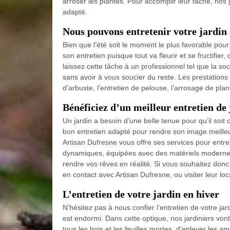
arroser les plantes. Pour accomplir leur tâche, nos
adapté.
Nous pouvons entretenir votre jardin 
Bien que l’été soit le moment le plus favorable pour p
son entretien puisque tout va fleurir et se fructifie
laissez cette tâche à un professionnel tel que la soc
sans avoir à vous soucier du reste. Les prestations 
d’arbuste, l’entretien de pelouse, l’arrosage de pla
Bénéficiez d’un meilleur entretien de 
Un jardin a besoin d’une belle tenue pour qu’il soit 
bon entretien adapté pour rendre son image meilleur
Artisan Dufresne vous offre ses services pour entre
dynamiques, équipées avec des matériels modernes,
rendre vos rêves en réalité. Si vous souhaitez donc
en contact avec Artisan Dufresne, ou visiter leur lo
L’entretien de votre jardin en hiver
N’hésitez pas à nous confier l’entretien de votre jar
est endormi. Dans cette optique, nos jardiniers vont
tous les bois et les feuilles mortes, d’enlever les am