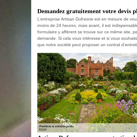
Demandez gratuitement votre devis pla
L’entreprise Artisan Dufresne est en mesure de vous 
moins de 24 heures, mais avant, il est indispensab
formulaire y afférent se trouve sur ce même site, pe
demande. Si cela vous intéresse et si vous souhaitez
que notre société peut proposer un contrat d’entret