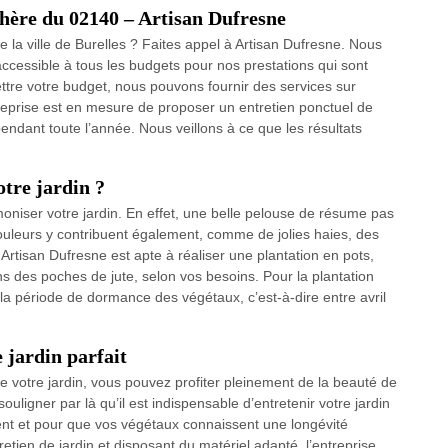
chère du 02140 – Artisan Dufresne
 la ville de Burelles ? Faites appel à Artisan Dufresne. Nous
 accessible à tous les budgets pour nos prestations qui sont
tre votre budget, nous pouvons fournir des services sur
treprise est en mesure de proposer un entretien ponctuel de
pendant toute l’année. Nous veillons à ce que les résultats
tre jardin ?
oniser votre jardin. En effet, une belle pelouse de résume pas
ouleurs y contribuent également, comme de jolies haies, des
 Artisan Dufresne est apte à réaliser une plantation en pots,
s des poches de jute, selon vos besoins. Pour la plantation
 la période de dormance des végétaux, c’est-à-dire entre avril
 jardin parfait
de votre jardin, vous pouvez profiter pleinement de la beauté de
ligner par là qu’il est indispensable d’entretenir votre jardin
nt et pour que vos végétaux connaissent une longévité
retien de jardin et disposant du matériel adapté, l’entreprise