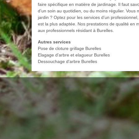
faire spécifique en matière de jardinage. Il faut sav
d’un soin au quotidien, ou du moins régulier. Vous 
jardin ? Optez pour les services d’un professionne
est la plus adaptée. Nos prestations de qualité en m
aux professionnels résidant à Burelles.
Autres services
Pose de cloture grillage Burelles
Elagage d'arbre et elagueur Burelles
Dessouchage d'arbre Burelles