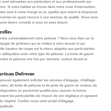
in sont adressées aux particuliers et aux professionnels qui
rons. Si votre habitat se trouve dans notre zone d’intervention,
stes sont à notre charge et ce, quelles que soient la fréquence
s économies en ayant recours à nos services de qualité. Nous nous
rnir divers conseils si vous en avez besoin.
relles
ondre convenablement votre pelouse ? Alors vous êtes sur la
uipe de jardiniers qui se mettra à votre écoute et qui
elle hauteur de coupe est la mieux adaptée aux particularités
en adéquation avec votre type de pelouse. La tonte de gazon
ondre la pelouse une fois par semaine, surtout durant la
Artisan Dufresne
us pouvez également solliciter les services d’élagage, d’étêtage,
e haies, de tonte de pelouse et de pose de gazon en rouleau de
 disposition un personnel qualifié pour assurer la bonne
ssent les particularités de chacun de vos végétaux et agissent
du végétal. Confiez-nous votre projet d’élagage,
quiétude.