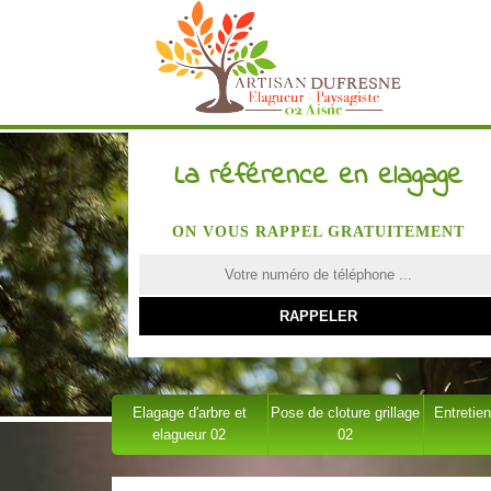
La référence en elagage
ON VOUS RAPPEL GRATUITEMENT
Elagage d'arbre et
Pose de cloture grillage
Entretien
elagueur 02
02