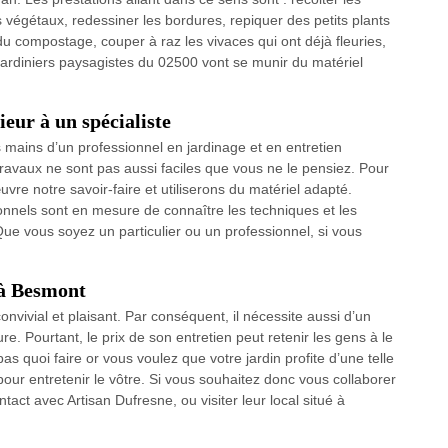
s végétaux, redessiner les bordures, repiquer des petits plants
du compostage, couper à raz les vivaces qui ont déjà fleuries,
 jardiniers paysagistes du 02500 vont se munir du matériel
eur à un spécialiste
es mains d’un professionnel en jardinage et en entretien
travaux ne sont pas aussi faciles que vous ne le pensiez. Pour
vre notre savoir-faire et utiliserons du matériel adapté.
ionnels sont en mesure de connaître les techniques et les
Que vous soyez un particulier ou un professionnel, si vous
 à Besmont
convivial et plaisant. Par conséquent, il nécessite aussi d’un
. Pourtant, le prix de son entretien peut retenir les gens à le
pas quoi faire or vous voulez que votre jardin profite d’une telle
pour entretenir le vôtre. Si vous souhaitez donc vous collaborer
tact avec Artisan Dufresne, ou visiter leur local situé à