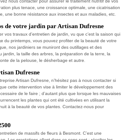
ez nous contacter pour assurer le traitement nutritif de vos
ration plus tenace, une croissance optimale, une cicatrisation
ée, une bonne résistance aux insectes et aux maladies, etc.
s de votre jardin par Artisan Dufresne
er vos travaux d’entretien de jardin, vu que c’est la saison qui
ge du printemps, vous pouvez profiter de la beauté de votre
que, nos jardiniers se muniront des outillages et des
rdin, la taille des arbres, la préparation de la terre, la
tonte de la pelouse, le désherbage et autre.
rtisan Dufresne
treprise Artisan Dufresne, n’hésitez pas à nous contacter si
ue cette intervention vise à limiter le développement des
essaire de le faire ; d’autant plus que lorsque les mauvaises
rencent les plantes qui ont été cultivées en utilisant la
t nuit à la beauté de vos plantes. Contactez-nous pour
2500
’entretien de massifs de fleurs à Besmont. C’est une
 an. Les prestations allant dans ce sens sont : récolter les