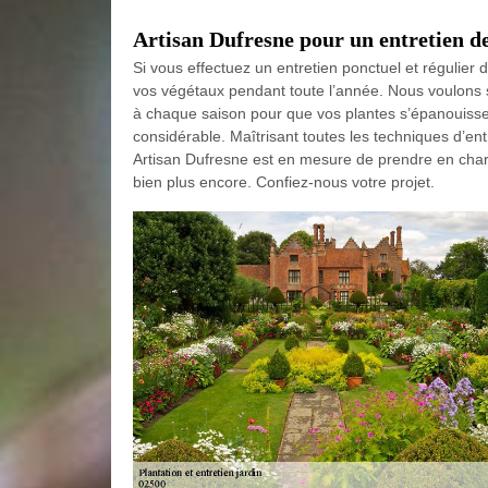
Artisan Dufresne pour un entretien de
Si vous effectuez un entretien ponctuel et régulier 
vos végétaux pendant toute l’année. Nous voulons sou
à chaque saison pour que vos plantes s’épanouisse
considérable. Maîtrisant toutes les techniques d’ent
Artisan Dufresne est en mesure de prendre en charge
bien plus encore. Confiez-nous votre projet.