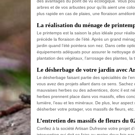
des avantages du point de vu écologique. Vous pouv
arbres et de vos arbustes pour qu’ils aient une colo
plus rapide en cas de plaies, une floraison amélior
La réalisation du ménage de printemp
Le printemps est la saison la plus idéale pour réalis
précède la floraison de l’été. Après un grand ména
jardin quand l’été pointera son nez. Dans cette opti
équipements adéquats pour assurer le nettoyage du ja
plantation des végétaux, l’arrosage des plantes, la 
Le désherbage de votre jardin avec A
Le désherbage faisant partie des spécialités de l’en
vous avez des projets allant dans ce sens. Sachez q
mauvaises herbes ou des adventices, donc il est néc
herbes prennent place dans vos massifs, elles concur
lumière, l’eau et les minéraux. De plus, leur aspec
désherber votre potager, vos massifs de fleurs, etc.
L’entretien des massifs de fleurs du 0
Confiez à la société Artisan Dufresne votre projet d
intervention qui doit se faire au moins deux fois par