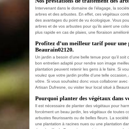
Nos prestations de traitement des arb
Intervenant dans le domaine de l’élagage, la socié
arbres et des arbustes. En effet, ces végétaux contr
des avantages du point de vu écologique. Vous pouv
arbres et de vos arbustes pour qu’ils aient une colo
plus rapide en cas de plaies, une floraison amélior
Profitez d’un meilleur tarif pour une 
Beaurain02120.
Un jardin a besoin d’une belle tenue pour qu’il soit 
bon entretien adapté pour rendre son image meilleur
plantation peuvent retenir les gens à le faire. Si vo
voulez que votre jardin profite d’une telle occasion,
vôtre. Si vous souhaitez donc vous collaborer avec 
Artisan Dufresne, ou visiter leur local situé à Beau
Pourquoi planter des végétaux dans vo
Il est nécessaire de planter des végétaux pour harm
forcément un beau jardin, les végétaux de toutes c
arbustes fleurissants ou de belles fleurs. La société
une plantation à racines nues ou une plantation dan