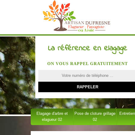
La référence en elagage
ON VOUS RAPPEL GRATUITEMENT
Elagage d'arbre et
Pose de cloture grillage
Entretien
elagueur 02
02