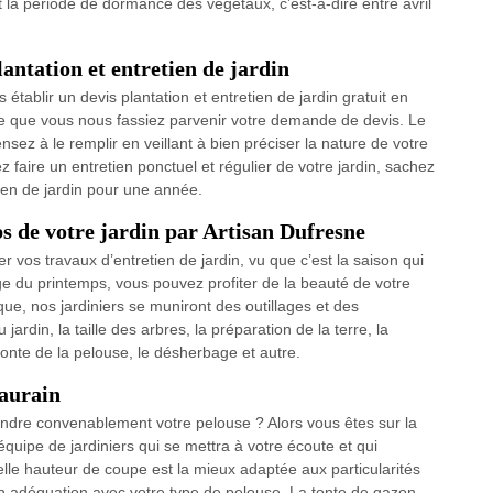
 la période de dormance des végétaux, c’est-à-dire entre avril
ntation et entretien de jardin
établir un devis plantation et entretien de jardin gratuit en
le que vous nous fassiez parvenir votre demande de devis. Le
nsez à le remplir en veillant à bien préciser la nature de votre
 faire un entretien ponctuel et régulier de votre jardin, sachez
ien de jardin pour une année.
s de votre jardin par Artisan Dufresne
er vos travaux d’entretien de jardin, vu que c’est la saison qui
ge du printemps, vous pouvez profiter de la beauté de votre
que, nos jardiniers se muniront des outillages et des
rdin, la taille des arbres, la préparation de la terre, la
tonte de la pelouse, le désherbage et autre.
eaurain
ondre convenablement votre pelouse ? Alors vous êtes sur la
uipe de jardiniers qui se mettra à votre écoute et qui
elle hauteur de coupe est la mieux adaptée aux particularités
en adéquation avec votre type de pelouse. La tonte de gazon