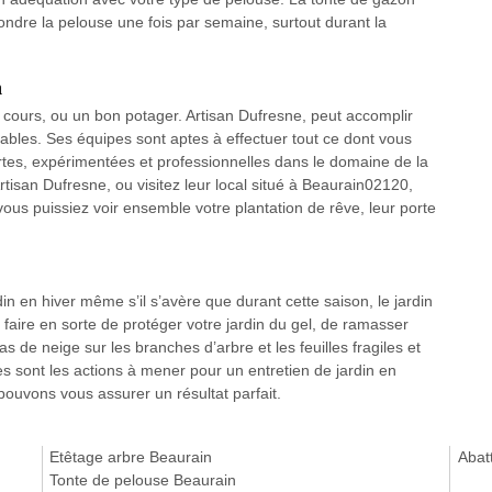
ondre la pelouse une fois par semaine, surtout durant la
n
 cours, ou un bon potager. Artisan Dufresne, peut accomplir
ables. Ses équipes sont aptes à effectuer tout ce dont vous
ertes, expérimentées et professionnelles dans le domaine de la
rtisan Dufresne, ou visitez leur local situé à Beaurain02120,
 vous puissiez voir ensemble votre plantation de rêve, leur porte
din en hiver même s’il s’avère que durant cette saison, le jardin
 faire en sorte de protéger votre jardin du gel, de ramasser
as de neige sur les branches d’arbre et les feuilles fragiles et
 sont les actions à mener pour un entretien de jardin en
pouvons vous assurer un résultat parfait.
Etêtage arbre Beaurain
Abat
Tonte de pelouse Beaurain