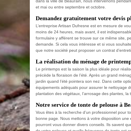
dans la ville de Beaurain, nous intervenons pendant
et mai ou entre septembre et octobre.
Demandez gratuitement votre devis pla
L’entreprise Artisan Dufresne est en mesure de vous 
moins de 24 heures, mais avant, il est indispensab
formulaire y afférent se trouve sur ce même site, pe
demande. Si cela vous intéresse et si vous souhaitez
que notre société peut proposer un contrat d’entret
La réalisation du ménage de printemp
Le printemps est la saison la plus idéale pour réalis
précède la floraison de l’été. Après un grand ména
jardin quand l’été pointera son nez. Dans cette opti
équipements adéquats pour assurer le nettoyage du ja
plantation des végétaux, l’arrosage des plantes, la 
Notre service de tonte de pelouse à B
Vous êtes à la recherche d’un professionnel pour t
bonne page. Nous mettons à votre disposition une éq
pourront vous donner divers conseils. Ils savent qu
de votre pelouse et quelle fréquence de tonte est 