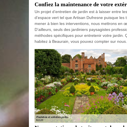
Confiez la maintenance de votre extéri
Un projet d’entretien de jardin est à laisser entre l
d’espace vert tel que Artisan Dufresne puisque les 
mener à bien les interventions, nous mettrons en œu
D’ailleurs, seuls des jardiniers paysagistes profess
méthodes spécifiques pour entretenir votre jardin. 
habitez à Beaurain, vous pouvez compter sur nous.