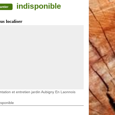
indisponible
antier
us localiser
ntation et entretien jardin Aubigny En Laonnois
isponible