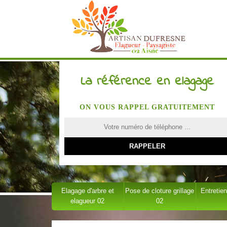
La référence en elagage
ON VOUS RAPPEL GRATUITEMENT
Elagage d'arbre et
Pose de cloture grillage
Entretien
elagueur 02
02