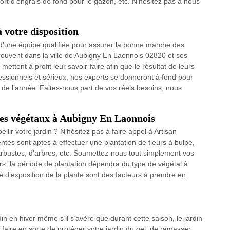
ort d’engrais de fond pour le gazon, etc. N’hésitez pas à nous
 votre disposition
 d’une équipe qualifiée pour assurer la bonne marche des
trouvent dans la ville de Aubigny En Laonnois 02820 et ses
ettent à profit leur savoir-faire afin que le résultat de leurs
essionnels et sérieux, nos experts se donneront à fond pour
g de l’année. Faites-nous part de vos réels besoins, nous
des végétaux à Aubigny En Laonnois
lir votre jardin ? N’hésitez pas à faire appel à Artisan
ntés sont aptes à effectuer une plantation de fleurs à bulbe,
arbustes, d’arbres, etc. Soumettez-nous tout simplement vos
s, la période de plantation dépendra du type de végétal à
ré d’exposition de la plante sont des facteurs à prendre en
din en hiver même s’il s’avère que durant cette saison, le jardin
 faire en sorte de protéger votre jardin du gel, de ramasser