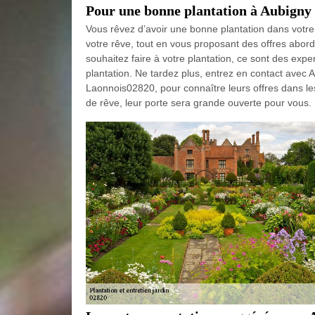
Pour une bonne plantation à Aubigny
Vous rêvez d’avoir une bonne plantation dans votre
votre rêve, tout en vous proposant des offres abord
souhaitez faire à votre plantation, ce sont des exp
plantation. Ne tardez plus, entrez en contact avec A
Laonnois02820, pour connaître leurs offres dans les
de rêve, leur porte sera grande ouverte pour vous.