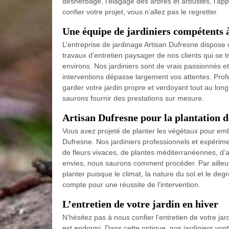
désherbage, l’élagage des arbres et arbustes, l’app
confier votre projet, vous n’allez pas le regretter.
Une équipe de jardiniers compétents à
L’entreprise de jardinage Artisan Dufresne dispose
travaux d’entretien paysager de nos clients qui se 
environs. Nos jardiniers sont de vrais passionnés et m
interventions dépasse largement vos attentes. Prof
garder votre jardin propre et verdoyant tout au lon
saurons fournir des prestations sur mesure.
Artisan Dufresne pour la plantation 
Vous avez projeté de planter les végétaux pour embel
Dufresne. Nos jardiniers professionnels et expérime
de fleurs vivaces, de plantes méditerranéennes, d’
envies, nous saurons comment procéder. Par ailleur
planter puisque le climat, la nature du sol et le deg
compte pour une réussite de l’intervention.
L’entretien de votre jardin en hiver
N’hésitez pas à nous confier l’entretien de votre jar
est endormi. Dans cette optique, nos jardiniers vont