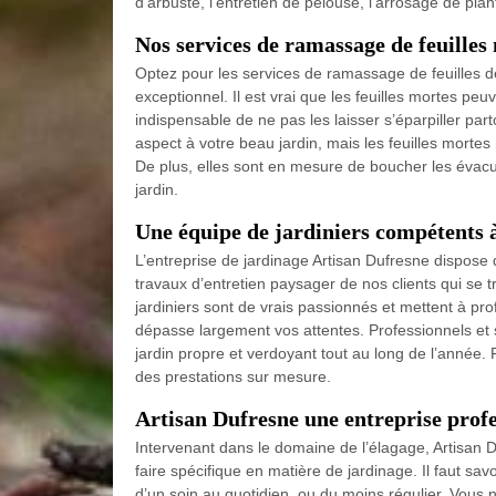
d’arbuste, l’entretien de pelouse, l’arrosage de pla
Nos services de ramassage de feuilles
Optez pour les services de ramassage de feuilles de 
exceptionnel. Il est vrai que les feuilles mortes peuv
indispensable de ne pas les laisser s’éparpiller p
aspect à votre beau jardin, mais les feuilles mortes
De plus, elles sont en mesure de boucher les évacu
jardin.
Une équipe de jardiniers compétents à
L’entreprise de jardinage Artisan Dufresne dispose
travaux d’entretien paysager de nos clients qui se 
jardiniers sont de vrais passionnés et mettent à profi
dépasse largement vos attentes. Professionnels et 
jardin propre et verdoyant tout au long de l’année.
des prestations sur mesure.
Artisan Dufresne une entreprise profe
Intervenant dans le domaine de l’élagage, Artisan D
faire spécifique en matière de jardinage. Il faut sav
d’un soin au quotidien, ou du moins régulier. Vous 