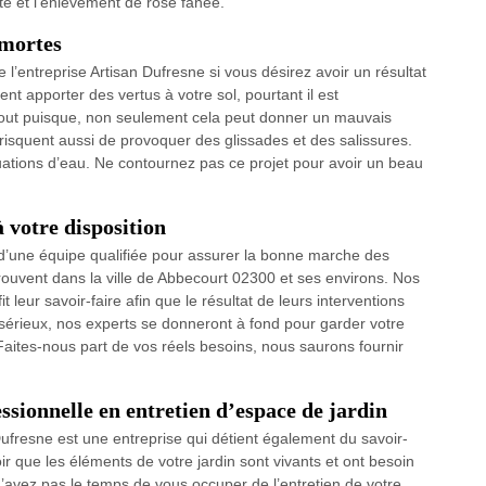
nte et l’enlèvement de rose fanée.
 mortes
l’entreprise Artisan Dufresne si vous désirez avoir un résultat
ent apporter des vertus à votre sol, pourtant il est
artout puisque, non seulement cela peut donner un mauvais
 risquent aussi de provoquer des glissades et des salissures.
ations d’eau. Ne contournez pas ce projet pour avoir un beau
 votre disposition
 d’une équipe qualifiée pour assurer la bonne marche des
trouvent dans la ville de Abbecourt 02300 et ses environs. Nos
t leur savoir-faire afin que le résultat de leurs interventions
sérieux, nos experts se donneront à fond pour garder votre
 Faites-nous part de vos réels besoins, nous saurons fournir
ssionnelle en entretien d’espace de jardin
ufresne est une entreprise qui détient également du savoir-
oir que les éléments de votre jardin sont vivants et ont besoin
n’avez pas le temps de vous occuper de l’entretien de votre