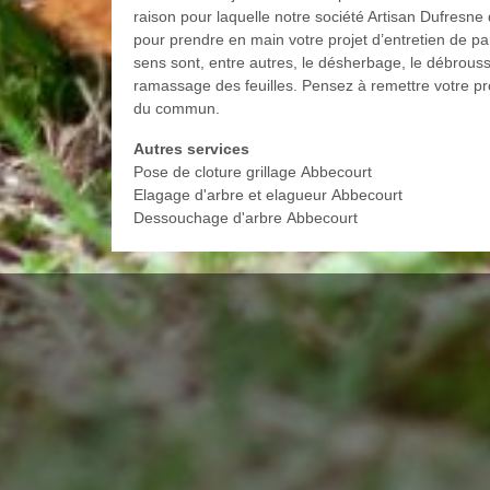
raison pour laquelle notre société Artisan Dufresne
pour prendre en main votre projet d’entretien de p
sens sont, entre autres, le désherbage, le débroussai
ramassage des feuilles. Pensez à remettre votre pro
du commun.
Autres services
Pose de cloture grillage Abbecourt
Elagage d'arbre et elagueur Abbecourt
Dessouchage d'arbre Abbecourt