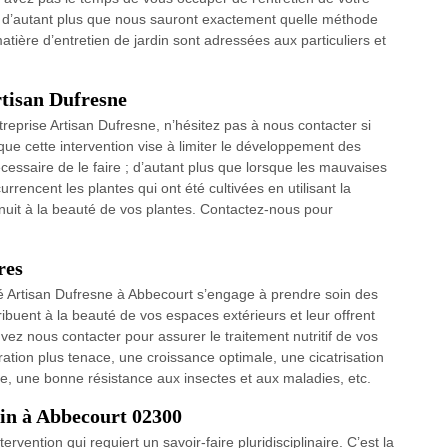
l, d’autant plus que nous sauront exactement quelle méthode
atière d’entretien de jardin sont adressées aux particuliers et
rtisan Dufresne
treprise Artisan Dufresne, n’hésitez pas à nous contacter si
ue cette intervention vise à limiter le développement des
essaire de le faire ; d’autant plus que lorsque les mauvaises
rencent les plantes qui ont été cultivées en utilisant la
t nuit à la beauté de vos plantes. Contactez-nous pour
res
té Artisan Dufresne à Abbecourt s’engage à prendre soin des
ibuent à la beauté de vos espaces extérieurs et leur offrent
ez nous contacter pour assurer le traitement nutritif de vos
ration plus tenace, une croissance optimale, une cicatrisation
ée, une bonne résistance aux insectes et aux maladies, etc.
din à Abbecourt 02300
ervention qui requiert un savoir-faire pluridisciplinaire. C’est la