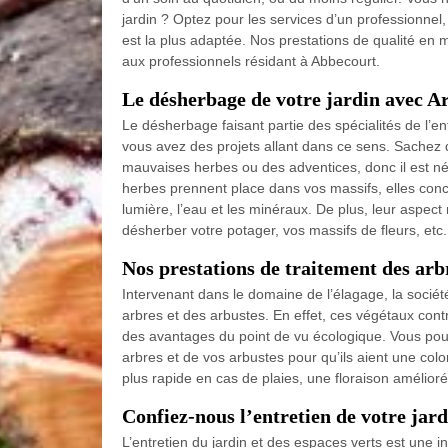
jardin ? Optez pour les services d’un professionne
est la plus adaptée. Nos prestations de qualité en m
aux professionnels résidant à Abbecourt.
Le désherbage de votre jardin avec A
Le désherbage faisant partie des spécialités de l’en
vous avez des projets allant dans ce sens. Sachez q
mauvaises herbes ou des adventices, donc il est néc
herbes prennent place dans vos massifs, elles concur
lumière, l’eau et les minéraux. De plus, leur aspec
désherber votre potager, vos massifs de fleurs, etc.
Nos prestations de traitement des arb
Intervenant dans le domaine de l’élagage, la socié
arbres et des arbustes. En effet, ces végétaux contr
des avantages du point de vu écologique. Vous pouv
arbres et de vos arbustes pour qu’ils aient une colo
plus rapide en cas de plaies, une floraison amélior
Confiez-nous l’entretien de votre jar
L’entretien du jardin et des espaces verts est une int