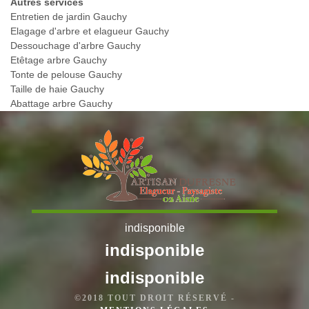
Autres services
Entretien de jardin Gauchy
Elagage d'arbre et elagueur Gauchy
Dessouchage d'arbre Gauchy
Etêtage arbre Gauchy
Tonte de pelouse Gauchy
Taille de haie Gauchy
Abattage arbre Gauchy
indisponible
indisponible
indisponible
©2018 TOUT DROIT RÉSERVÉ -