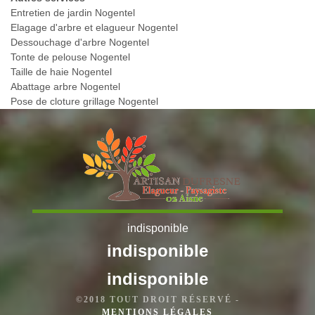
Entretien de jardin Nogentel
Elagage d'arbre et elagueur Nogentel
Dessouchage d'arbre Nogentel
Tonte de pelouse Nogentel
Taille de haie Nogentel
Abattage arbre Nogentel
Pose de cloture grillage Nogentel
indisponible
indisponible
indisponible
©2018 TOUT DROIT RÉSERVÉ -
MENTIONS LÉGALES