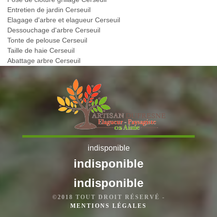
Entretien de jardin Cerseuil
Elagage d'arbre et elagueur Cerseuil
Dessouchage d'arbre Cerseuil
Tonte de pelouse Cerseuil
Taille de haie Cerseuil
Abattage arbre Cerseuil
indisponible
indisponible
indisponible
©2018 TOUT DROIT RÉSERVÉ -
MENTIONS LÉGALES