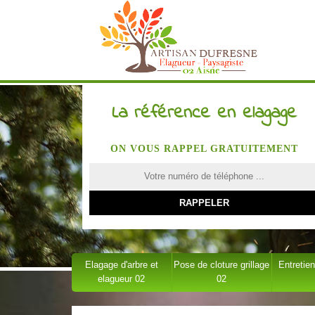
La référence en elagage
ON VOUS RAPPEL GRATUITEMENT
Elagage d'arbre et
Pose de cloture grillage
Entretien
elagueur 02
02