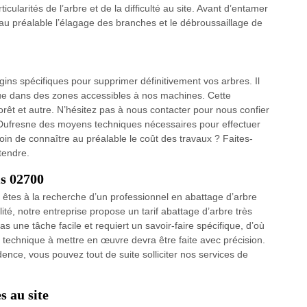
cularités de l’arbre et de la difficulté au site. Avant d’entamer
r au préalable l’élagage des branches et le débroussaillage de
gins spécifiques pour supprimer définitivement vos arbres. Il
que dans des zones accessibles à nos machines. Cette
orêt et autre. N’hésitez pas à nous contacter pour nous confier
an Dufresne des moyens techniques nécessaires pour effectuer
n de connaître au préalable le coût des travaux ? Faites-
tendre.
is 02700
 êtes à la recherche d’un professionnel en abattage d’arbre
té, notre entreprise propose un tarif abattage d’arbre très
s une tâche facile et requiert un savoir-faire spécifique, d’où
a technique à mettre en œuvre devra être faite avec précision.
ence, vous pouvez tout de suite solliciter nos services de
s au site