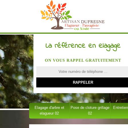
La référence en elagage
ON VOUS RAPPEL GRATUITEMENT
Elagage d'arbre et
Pose de cloture grillage
Entretien
elagueur 02
02