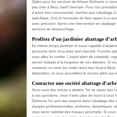
Optez pour les services de Artisan Dufresne si vous
pas cher à Bezu Saint Germain. Pour nos prestations
d’arbre très concurrentiel. Sachez que l’abattage d’a
spécifique, d’où la nécessité de faire appel à un pr
avec précision. Après une intervention en abattage 
services de dessouchage.
Profitez d’un jardinier abattage d’a
En même temps jardinier et aussi capable d’abattre
personne dont vous avez tant cherché. Formée spéc
vous allez lui confier. L’esprit plein de créativité, 
seront réalisés à la longueur de vos attentes. Si vo
contacter ou venir les visiter dans leur local à Bez
disposition, et vous accueillera le sourire plein aux 
Contactez une société abattage d’arb
Avez-vous des arbres à abattre ?et ne savez pas co
à vos questions, vous n’avez plus de souci à vous fa
Dufresne.Ce sont des experts dans l’abattage des a
équipes professionnelles, motivées, dynamiques, é
vous serez satisfait des travaux accomplis. Si vous