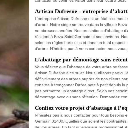
contacter ou venir les visiter dans leur local à Be
Artisan Dufresne – entreprise d’abat
L’entreprise Artisan Dufresne est un établissement 
d’arbre. Notre siège se trouve dans la ville de Be
nombreuses années. Nos prestations d’abattage d’ar
résident à Bezu Saint Germain et ses environs. Nou
selon les règles horticoles et dans un total respect
d’arbre. N’hésitez pas à nous contacter, nous vou
L’abattage par démontage sans rétent
Vous désirez que l’abattage de votre arbre se fass
Artisan Dufresne à ce sujet. Nous utilisons particu
définitivement des arbres auprès de nos clients part
consiste à tronçonner l’arbre petit à petit depuis la 
pas permettre un abattage direct. Selon vos besoin
démontage avec ou sans rétention. Demandez conse
Confiez votre projet d’abattage à l’é
N’hésitez pas à nous contacter pour tous besoins e
Germain 02400. Quelles que soient les contrainte
de vos arbres. En tant qu’élagueur professionnel, 