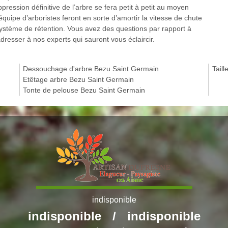
ression définitive de l’arbre se fera petit à petit au moyen
équipe d’arboristes feront en sorte d’amortir la vitesse de chute
un système de rétention. Vous avez des questions par rapport à
dresser à nos experts qui sauront vous éclaircir.
Dessouchage d'arbre Bezu Saint Germain
Tail
Etêtage arbre Bezu Saint Germain
Tonte de pelouse Bezu Saint Germain
indisponible
indisponible
/
indisponible