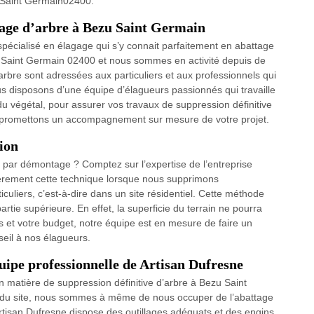
zu Saint Germain02400.
tage d’arbre à Bezu Saint Germain
spécialisé en élagage qui s’y connait parfaitement en abattage
zu Saint Germain 02400 et nous sommes en activité depuis de
bre sont adressées aux particuliers et aux professionnels qui
s disposons d’une équipe d’élagueurs passionnés qui travaille
 du végétal, pour assurer vos travaux de suppression définitive
s promettons un accompagnement sur mesure de votre projet.
ion
e par démontage ? Comptez sur l’expertise de l’entreprise
lièrement cette technique lorsque nous supprimons
iculiers, c’est-à-dire dans un site résidentiel. Cette méthode
partie supérieure. En effet, la superficie du terrain ne pourra
s et votre budget, notre équipe est en mesure de faire un
il à nos élagueurs.
quipe professionnelle de Artisan Dufresne
n matière de suppression définitive d’arbre à Bezu Saint
s du site, nous sommes à même de nous occuper de l’abattage
Artisan Dufresne dispose des outillages adéquats et des engins