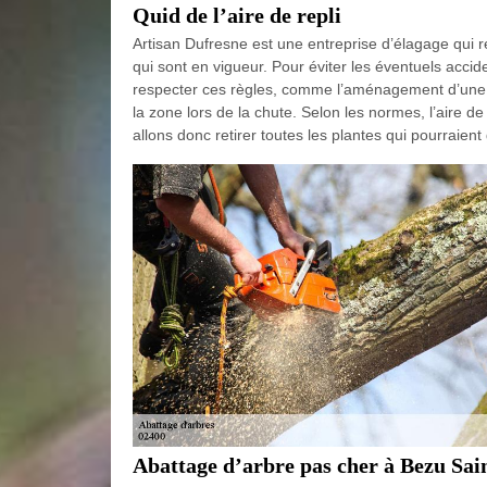
Quid de l’aire de repli
Artisan Dufresne est une entreprise d’élagage qui 
qui sont en vigueur. Pour éviter les éventuels accide
respecter ces règles, comme l’aménagement d’une a
la zone lors de la chute. Selon les normes, l’aire de
allons donc retirer toutes les plantes qui pourraie
Abattage d’arbre pas cher à Bezu Sa