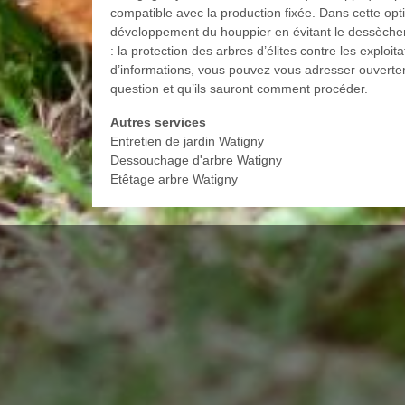
compatible avec la production fixée. Dans cette opt
développement du houppier en évitant le dessèche
: la protection des arbres d’élites contre les exploita
d’informations, vous pouvez vous adresser ouverteme
question et qu’ils sauront comment procéder.
Autres services
Entretien de jardin Watigny
Dessouchage d'arbre Watigny
Etêtage arbre Watigny