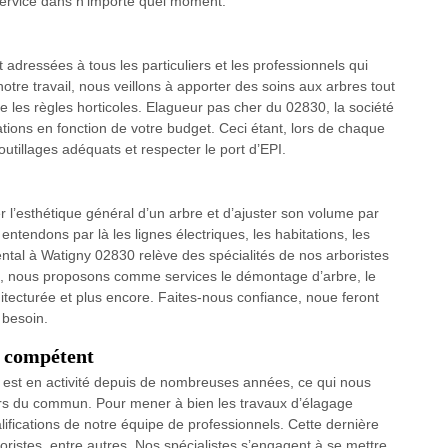
e service dans n’importe quel moment.
adressées à tous les particuliers et les professionnels qui
notre travail, nous veillons à apporter des soins aux arbres tout
e les règles horticoles. Elagueur pas cher du 02830, la société
tions en fonction de votre budget. Ceci étant, lors de chaque
utillages adéquats et respecter le port d’EPI.
r l’esthétique général d’un arbre et d’ajuster son volume par
ntendons par là les lignes électriques, les habitations, les
ntal à Watigny 02830 relève des spécialités de nos arboristes
e, nous proposons comme services le démontage d’arbre, le
chitecturée et plus encore. Faites-nous confiance, noue feront
 besoin.
t compétent
 est en activité depuis de nombreuses années, ce qui nous
ors du commun. Pour mener à bien les travaux d’élagage
alifications de notre équipe de professionnels. Cette dernière
oristes, entre autres. Nos spécialistes s’engagent à se mettre