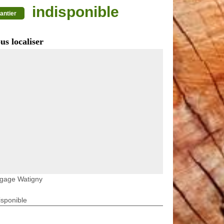
indisponible
antier
us localiser
agage Watigny
isponible