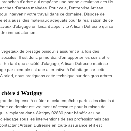
 branches d’arbre qui empêche une bonne circulation des fils
 branches d’arbres malades. Pour cela, l’entreprise Artisan
 pour intervenir votre travail dans ce domaine. Dispose de
re et a aussi des matériaux adéquats pour la réalisation de ce
 travaux d’élagage en faisant appel vite Artisan Dufresne qui se
endre immédiatement.
s végétaux de prestige puisqu’ils assurent à la fois des
ociales. Il est donc primordial d’en apporter les soins et le
. En tant que société d’élagage, Artisan Dufresne maîtrise
ge par exemple est une alternative à l’abattage car cette
 priori, nous pratiquons cette technique sur des gros arbres
s chère à Watigny
e grande dépense à coûter et cela empêche parfois les clients à
ême ce dernier est vraiment nécessaire pour la raison de
 qui s’implante dans Watigny 02830 pour bénéficier une
 d’élagage sous les interventions de ses professionnels pas
 contactant Artisan Dufresne en toute assurance et il est