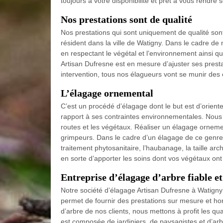
toujours à votre disponibilité et prêt à vous rendr
Nos prestations sont de qualité
Nos prestations qui sont uniquement de qualité sont 
résident dans la ville de Watigny. Dans le cadre de 
en respectant le végétal et l’environnement ainsi qu
Artisan Dufresne est en mesure d’ajuster ses presta
intervention, tous nos élagueurs vont se munir des o
L’élagage ornemental
C’est un procédé d’élagage dont le but est d’oriente
rapport à ses contraintes environnementales. Nous e
routes et les végétaux. Réaliser un élagage orneme
grimpeurs. Dans le cadre d’un élagage de ce genr
traitement phytosanitaire, l’haubanage, la taille ar
en sorte d’apporter les soins dont vos végétaux ont
Entreprise d’élagage d’arbre fiable e
Notre société d’élagage Artisan Dufresne à Watigny
permet de fournir des prestations sur mesure et h
d’arbre de nos clients, nous mettons à profit les qu
est composée de jardiniers, de paysagistes et d’arb