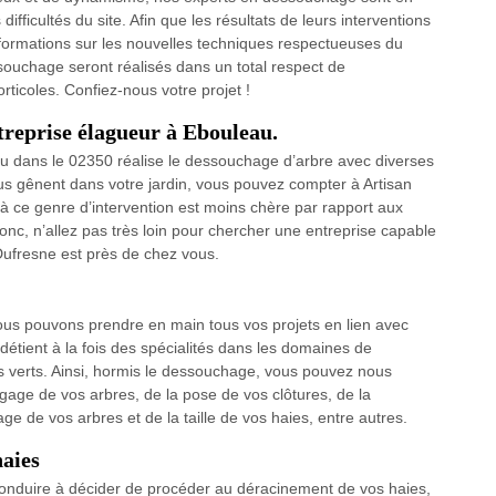
ifficultés du site. Afin que les résultats de leurs interventions
 formations sur les nouvelles techniques respectueuses du
souchage seront réalisés dans un total respect de
rticoles. Confiez-nous votre projet !
treprise élagueur à Ebouleau.
au dans le 02350 réalise le dessouchage d’arbre avec diverses
us gênent dans votre jardin, vous pouvez compter à Artisan
à ce genre d’intervention est moins chère par rapport aux
onc, n’allez pas très loin pour chercher une entreprise capable
 Dufresne est près de chez vous.
s pouvons prendre en main tous vos projets en lien avec
 détient à la fois des spécialités dans les domaines de
es verts. Ainsi, hormis le dessouchage, vous pouvez nous
agage de vos arbres, de la pose de vos clôtures, de la
tage de vos arbres et de la taille de vos haies, entre autres.
haies
conduire à décider de procéder au déracinement de vos haies,