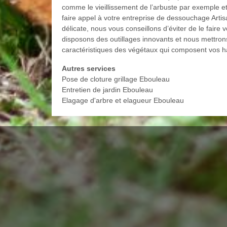
comme le vieillissement de l’arbuste par exemple e
faire appel à votre entreprise de dessouchage Artis
délicate, nous vous conseillons d’éviter de le fair
disposons des outillages innovants et nous mettro
caractéristiques des végétaux qui composent vos h
Autres services
Pose de cloture grillage Ebouleau
Entretien de jardin Ebouleau
Elagage d'arbre et elagueur Ebouleau