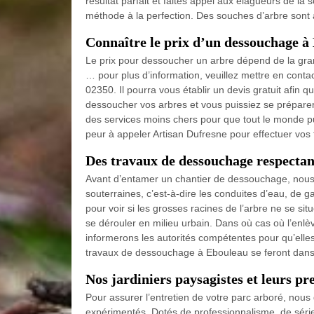
résultat parfait et faites appel aux élagueurs de la
méthode à la perfection. Des souches d’arbre sont à
Connaître le prix d’un dessouchage à
Le prix pour dessoucher un arbre dépend de la grande
… pour plus d’information, veuillez mettre en conta
02350. Il pourra vous établir un devis gratuit afin q
dessoucher vos arbres et vous puissiez se préparer 
des services moins chers pour que tout le monde p
peur à appeler Artisan Dufresne pour effectuer vos 
Des travaux de dessouchage respectant 
Avant d’entamer un chantier de dessouchage, nous al
souterraines, c’est-à-dire les conduites d’eau, de ga
pour voir si les grosses racines de l’arbre ne se sit
se dérouler en milieu urbain. Dans où cas où l’enl
informerons les autorités compétentes pour qu’elles 
travaux de dessouchage à Ebouleau se feront dans 
Nos jardiniers paysagistes et leurs pr
Pour assurer l’entretien de votre parc arboré, nous 
expérimentés. Dotés de professionnalisme, de sér