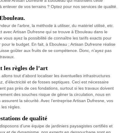
 société Artisan Dufresne à Ebouleau qui maîtrisent cette
 enlever de vos terrains ? Optez pour nos services de qualité.
 Ebouleau.
ur de l’arbre, la méthode à utiliser, du matériel utilisé, etc.
ct avec Artisan Dufresne qui se trouve à Ebouleau dans le
ue vous ayez la possibilité de connaître les tarifs exacts pour
pour le budget. En fait, à Ebouleau ; Artisan Dufresne réalise
uisse goûter aux fruits de se compétence. Donc, n’ayez pas
travaux.
les règles de l’art
lons tout d’abord localiser les éventuelles infrastructures
z, d’électricité et de fosses septiques. Ceci est nécessaire
uent pas près de ces fondations, surtout si les travaux doivent
èvement des souches risque de gêner la circulation, nous en
assurent la sécurité. Avec l’entreprise Artisan Dufresne, vos
les règles.
estations de qualité
disposons d’une équipe de jardiniers paysagistes certifiés et
ieux et de dynamisme, nos experts en dessouchage sont en